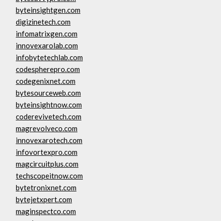
byteinsightgen.com
digizinetech.com
infomatrixgen.com
innovexarolab.com
infobytetechlab.com
codespherepro.com
codegenixnet.com
bytesourceweb.com
byteinsightnow.com
coderevivetech.com
magrevolveco.com
innovexarotech.com
infovortexpro.com
magcircuitplus.com
techscopeitnow.com
bytetronixnet.com
bytejetxpert.com
maginspectco.com