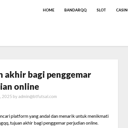
HOME
BANDARQQ
SLOT
CASI
akhir bagi penggemar
ian online
, 2025
by
admin@btfutsal.com
ncari platform yang andal dan menarik untuk menikmati
ngqq, tujuan akhir bagi penggemar perjudian online.