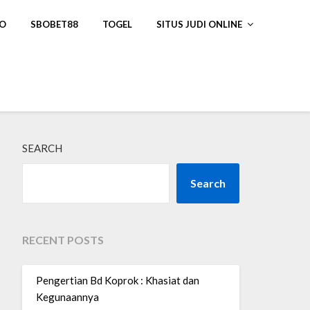
NO
SBOBET88
TOGEL
SITUS JUDI ONLINE
SEARCH
Search
RECENT POSTS
Pengertian Bd Koprok : Khasiat dan
Kegunaannya