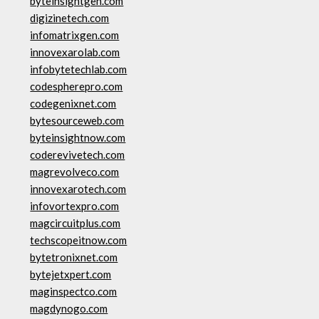
byteinsightgen.com
digizinetech.com
infomatrixgen.com
innovexarolab.com
infobytetechlab.com
codespherepro.com
codegenixnet.com
bytesourceweb.com
byteinsightnow.com
coderevivetech.com
magrevolveco.com
innovexarotech.com
infovortexpro.com
magcircuitplus.com
techscopeitnow.com
bytetronixnet.com
bytejetxpert.com
maginspectco.com
magdynogo.com