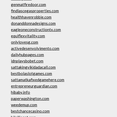
genmatfiredoor.com
findlascegasproperties.com
healthhavenrobbie.com
donanddonnadesigns.com
eagleoneconstructiontx.com
equiflexvitality.com
onlylovesg.com
activedesenvolvimento.com
dailyhubpages.com
idnplaysbobet.com
sattakingvikidadacall.com
bestbolaslotgames.com
sattamatkafixedgamehere.com
entrepreneurguardian.com
hibaby.info
paperwashington.com
weedemup.com
bestchancecasino.com