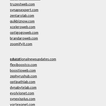
truzestweb.com
synapsexpert.com
zentarolab.com
quikbiznow.com
xceleroweb.com
optigogoweb.com
brandaroweb.com
zoomifyit.com
LINKS
educationalnewsupdates.com
flexiboostco.com
boostioweb.com
zephyrushub.com
optipathlab.com
dynabytelab.com
evolvionet.com
synexisplus.com
vortexonet.com