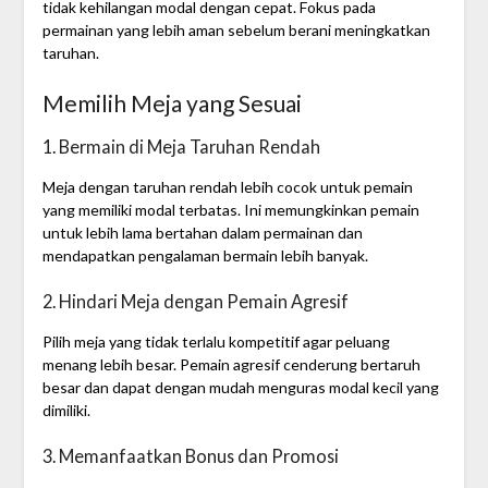
tidak kehilangan modal dengan cepat. Fokus pada
permainan yang lebih aman sebelum berani meningkatkan
taruhan.
Memilih Meja yang Sesuai
1. Bermain di Meja Taruhan Rendah
Meja dengan taruhan rendah lebih cocok untuk pemain
yang memiliki modal terbatas. Ini memungkinkan pemain
untuk lebih lama bertahan dalam permainan dan
mendapatkan pengalaman bermain lebih banyak.
2. Hindari Meja dengan Pemain Agresif
Pilih meja yang tidak terlalu kompetitif agar peluang
menang lebih besar. Pemain agresif cenderung bertaruh
besar dan dapat dengan mudah menguras modal kecil yang
dimiliki.
3. Memanfaatkan Bonus dan Promosi