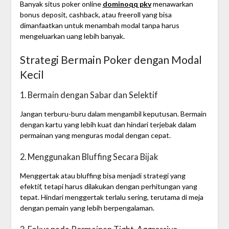
Banyak situs poker online
dominoqq pkv
menawarkan
bonus deposit, cashback, atau freeroll yang bisa
dimanfaatkan untuk menambah modal tanpa harus
mengeluarkan uang lebih banyak.
Strategi Bermain Poker dengan Modal
Kecil
1. Bermain dengan Sabar dan Selektif
Jangan terburu-buru dalam mengambil keputusan. Bermain
dengan kartu yang lebih kuat dan hindari terjebak dalam
permainan yang menguras modal dengan cepat.
2. Menggunakan Bluffing Secara Bijak
Menggertak atau bluffing bisa menjadi strategi yang
efektif, tetapi harus dilakukan dengan perhitungan yang
tepat. Hindari menggertak terlalu sering, terutama di meja
dengan pemain yang lebih berpengalaman.