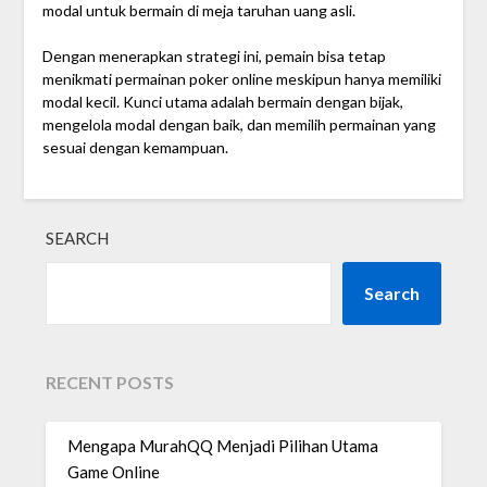
modal untuk bermain di meja taruhan uang asli.
Dengan menerapkan strategi ini, pemain bisa tetap
menikmati permainan poker online meskipun hanya memiliki
modal kecil. Kunci utama adalah bermain dengan bijak,
mengelola modal dengan baik, dan memilih permainan yang
sesuai dengan kemampuan.
SEARCH
Search
RECENT POSTS
Mengapa MurahQQ Menjadi Pilihan Utama
Game Online