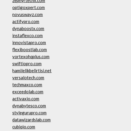
zephyrtechx.com
optigoxpert.com
novuswayz.com
actifypro.com
dynaboostx.com
instaflexco.com
innovistapro.com
flexiboostlab.com
vortexohqplus.com
swiftiopro.com
hamilelikbelirtisi.net
versalotech.com
techmaxco.com
exceedolab.com
activaxio.com
dynabytesco.com
stylegurupro.com
datawizardslab.com
cubiqio.com