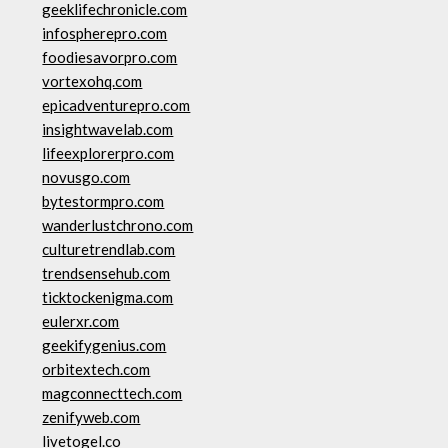
geeklifechronicle.com
infospherepro.com
foodiesavorpro.com
vortexohq.com
epicadventurepro.com
insightwavelab.com
lifeexplorerpro.com
novusgo.com
bytestormpro.com
wanderlustchrono.com
culturetrendlab.com
trendsensehub.com
ticktockenigma.com
eulerxr.com
geekifygenius.com
orbitextech.com
magconnecttech.com
zenifyweb.com
livetogel.co