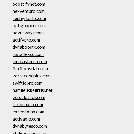
boostifynet.com
nexventpro.com
zephyrtechx.com
optigoxpert.com
novuswayz.com
actifypro.com
dynaboostx.com
instaflexco.com
innovistapro.com
flexiboostlab.com
vortexohqplus.com
swiftiopro.com
hamilelikbelirtisi.net
versalotech.com
techmaxco.com
exceedolab.com
activaxio.com
dynabytesco.com
stylegurupro.com