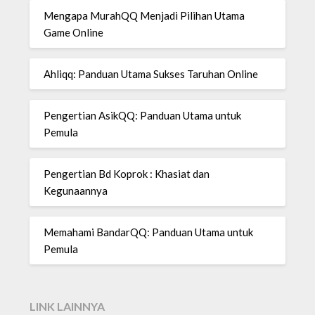
Mengapa MurahQQ Menjadi Pilihan Utama
Game Online
Ahliqq: Panduan Utama Sukses Taruhan Online
Pengertian AsikQQ: Panduan Utama untuk
Pemula
Pengertian Bd Koprok : Khasiat dan
Kegunaannya
Memahami BandarQQ: Panduan Utama untuk
Pemula
LINK LAINNYA