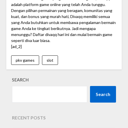
adalah platform game online yang telah Anda tunggu.
Dengan pilihan permainan yang beragam, komunitas yang
kuat, dan bonus yang murah hati, Divaqq memiliki semua
yang Anda butuhkan untuk membawa pengalaman bermain
game Anda ke tingkat berikutnya. Jadi mengapa
menunggu? Daftar divaqq hari ini dan mulai bermain game
seperti diva luar biasa.
[ad_2]
pkv games
slot
SEARCH
Search
RECENT POSTS