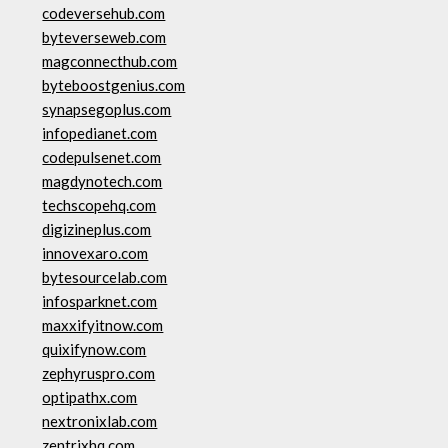
codeversehub.com
byteverseweb.com
magconnecthub.com
byteboostgenius.com
synapsegoplus.com
infopedianet.com
codepulsenet.com
magdynotech.com
techscopehq.com
digizineplus.com
innovexaro.com
bytesourcelab.com
infosparknet.com
maxxifyitnow.com
quixifynow.com
zephyruspro.com
optipathx.com
nextronixlab.com
zentrixhq.com