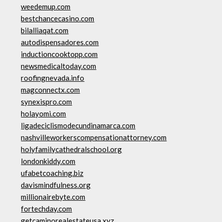
weedemup.com
bestchancecasino.com
bilalliaqat.com
autodispensadores.com
inductioncooktopp.com
newsmedicaltoday.com
roofingnevada.info
magconnectx.com
synexispro.com
holayomi.com
ligadeciclismodecundinamarca.com
nashvilleworkerscompensationattorney.com
holyfamilycathedralschool.org
londonkiddy.com
ufabetcoaching.biz
davismindfulness.org
millionairebyte.com
fortechday.com
getcaminorealestateusa.xyz