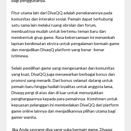
bagi penggunanya.
Fitur utama lain dari DivaQQ adalah penekanannya pada
komunitas dan interaksi sosial. Pemain dapat terhubung
satu sama lain melalui ruang obrolan dan forum,
membuatnya mudah untuk bertemu teman baru dan
membentuk grup game. Rasa kebersamaan ini menambah
lapisan kenikmatan ekstra untuk pengalaman bermain game
dan menjadikan DivaqQ platform yang benar -benar
istimewa.
Selain pemilihan game yang mengesankan dan komunitas
yang kuat, DivaQQ juga menawarkan berbagai bonus dan
promosi yang menarik. Dari bonus selamat datang untuk
pemain baru hingga hadiah loyalitas untuk anggota lama,
Divaqq pergi di atas dan di luar untuk menunjukkan
penghargaannya kepada para pemainnya. Komitmen untuk
kepuasan pelanggan ini membedakan DivaQQ dari platform
game online lainnya dan menjadikannya pilihan utama bagi
gamer wanita.
Jika Anda seorang diva yang suka bermain game, Divaqq