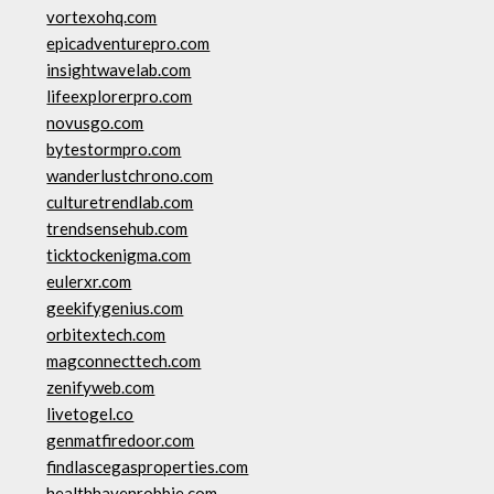
vortexohq.com
epicadventurepro.com
insightwavelab.com
lifeexplorerpro.com
novusgo.com
bytestormpro.com
wanderlustchrono.com
culturetrendlab.com
trendsensehub.com
ticktockenigma.com
eulerxr.com
geekifygenius.com
orbitextech.com
magconnecttech.com
zenifyweb.com
livetogel.co
genmatfiredoor.com
findlascegasproperties.com
healthhavenrobbie.com