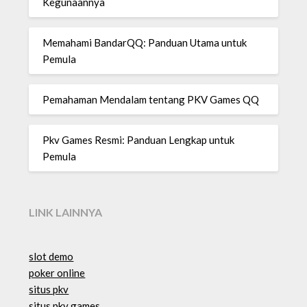
Kegunaannya
Memahami BandarQQ: Panduan Utama untuk
Pemula
Pemahaman Mendalam tentang PKV Games QQ
Pkv Games Resmi: Panduan Lengkap untuk
Pemula
LINK LAINNYA
slot demo
poker online
situs pkv
situs pkv games