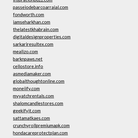
passeiodebarcoarraial.com
fondworth.com
iamseharkhan.com
thelatestkhabrain.com
digitaldesignproperties.com
sarkariresultex.com
mealizo.com
barknpaws.net
cellostore.info
asmediamaker.com
globalthoughtonline.com
moneiify.com
myyatchrentals.com
shalomcandlestores.com
geekifyit.com
sattamatkaes.com
crunchyrollpremiumapk.com
hondacareprotectplan.com