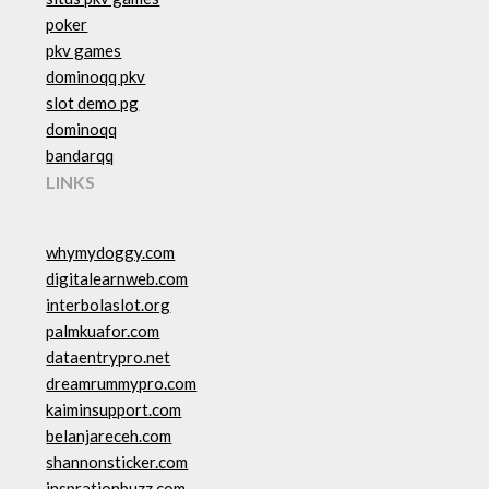
poker
pkv games
dominoqq pkv
slot demo pg
dominoqq
bandarqq
LINKS
whymydoggy.com
digitalearnweb.com
interbolaslot.org
palmkuafor.com
dataentrypro.net
dreamrummypro.com
kaiminsupport.com
belanjareceh.com
shannonsticker.com
insprationbuzz.com