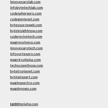
innovexarolab.com
infobytetechlab.com
codespherepro.com
codegenixnet.com
bytesourceweb.com
byteinsightnow.com
coderevivetech.com
magrevolveco.com
innovexarotech.com
infovortexpro.com
magcircuitplus.com
techscopeitnow.com
bytetronixnet.com
bytejetxpert.com
maginspectco.com
magdynogo.com
LINKS
techtronixhq.com