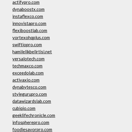
actifypro.com
dynaboostx.com
instaflexco.com
innovistapro.com
flexiboostlab.com
vortexohqplus.com
swiftiopro.com
hamilelikbelirtisi.net
versalotech.com
techmaxco.com
exceedolab.com
activaxio.com
dynabytesco.com
stylegurupro.com
datawizardslab.com
cubiqio.com
geeklifechronicle.com
infospherepro.com
foodiesavorpro.com