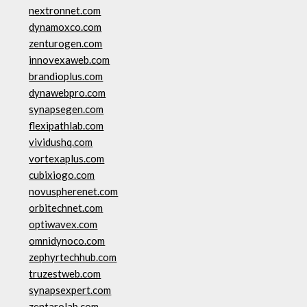
nextronnet.com
dynamoxco.com
zenturogen.com
innovexaweb.com
brandioplus.com
dynawebpro.com
synapsegen.com
flexipathlab.com
vividushq.com
vortexaplus.com
cubixiogo.com
novuspherenet.com
orbitechnet.com
optiwavex.com
omnidynoco.com
zephyrtechhub.com
truzestweb.com
synapsexpert.com
zentarolab.com