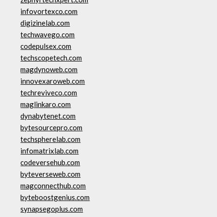
infovortexco.com
digizinelab.com
techwavego.com
codepulsex.com
techscopetech.com
magdynoweb.com
innovexaroweb.com
techreviveco.com
maglinkaro.com
dynabytenet.com
bytesourcepro.com
techspherelab.com
infomatrixlab.com
codeversehub.com
byteverseweb.com
magconnecthub.com
byteboostgenius.com
synapsegoplus.com