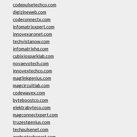
codepulsetechco.com
digizineweb.com
codeconnectx.com
infomatrixxpert.com
innovexaronet.com
techvistanow.com
infomatrixhq.com
cubixiosparklab.com
novaevotech.com
innovextechco.com
maglinkgenius.com
magcircuitlab.com
codewavex.com
byteboostco.com
elektrabyteco.com
magconnectxpert.com
truzestgenius.com
techpulsenet.com
zephyrtechxpert.com