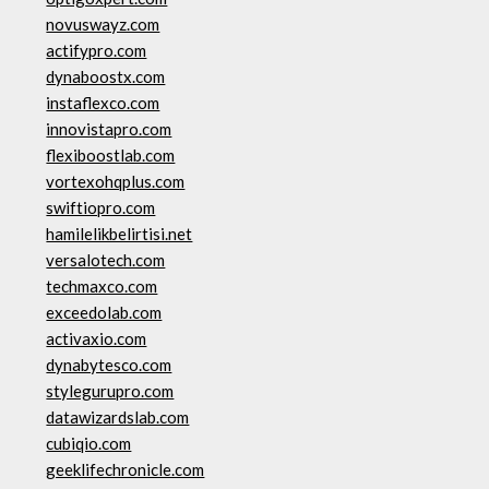
novuswayz.com
actifypro.com
dynaboostx.com
instaflexco.com
innovistapro.com
flexiboostlab.com
vortexohqplus.com
swiftiopro.com
hamilelikbelirtisi.net
versalotech.com
techmaxco.com
exceedolab.com
activaxio.com
dynabytesco.com
stylegurupro.com
datawizardslab.com
cubiqio.com
geeklifechronicle.com