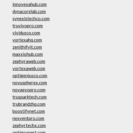
innovexahub.com
dynacorelab.com
synexistechco.com
truvivopro.com
vividusco.com
vortexahq.com
zenithifyit.com
maxxiohub.com
zephyraweb.com
vortexaweb.com
optigeniusco.com
novuspherex.com
novaevopro.com
trusparktech.com
trubrandzhq.com
boostifynet.com
nexventpro.com
zephyrtechx.com
optigoxpert.com