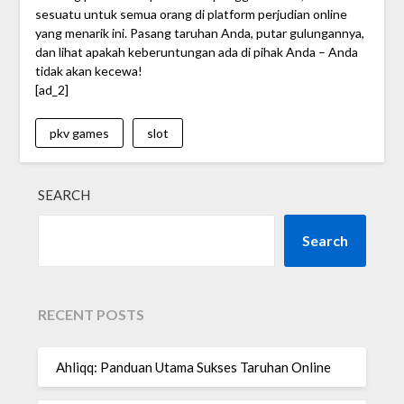
sesuatu untuk semua orang di platform perjudian online
yang menarik ini. Pasang taruhan Anda, putar gulungannya,
dan lihat apakah keberuntungan ada di pihak Anda – Anda
tidak akan kecewa!
[ad_2]
pkv games
slot
SEARCH
Search
RECENT POSTS
Ahliqq: Panduan Utama Sukses Taruhan Online