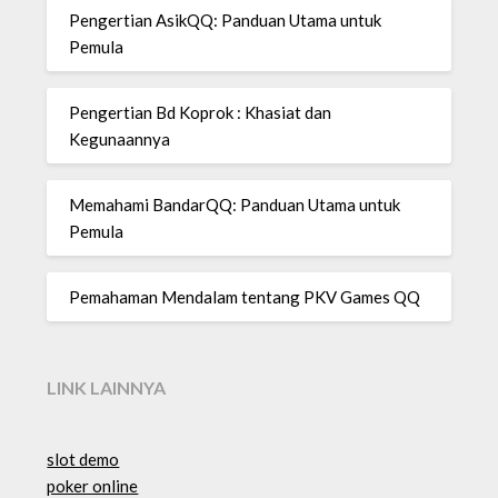
Pengertian AsikQQ: Panduan Utama untuk
Pemula
Pengertian Bd Koprok : Khasiat dan
Kegunaannya
Memahami BandarQQ: Panduan Utama untuk
Pemula
Pemahaman Mendalam tentang PKV Games QQ
LINK LAINNYA
slot demo
poker online