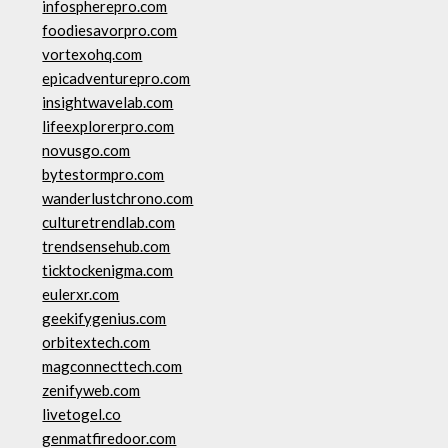
infospherepro.com
foodiesavorpro.com
vortexohq.com
epicadventurepro.com
insightwavelab.com
lifeexplorerpro.com
novusgo.com
bytestormpro.com
wanderlustchrono.com
culturetrendlab.com
trendsensehub.com
ticktockenigma.com
eulerxr.com
geekifygenius.com
orbitextech.com
magconnecttech.com
zenifyweb.com
livetogel.co
genmatfiredoor.com