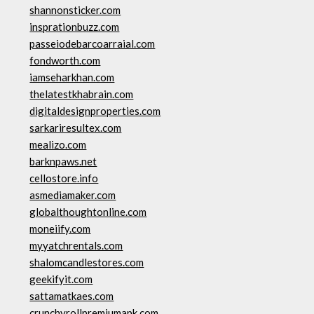
shannonsticker.com
insprationbuzz.com
passeiodebarcoarraial.com
fondworth.com
iamseharkhan.com
thelatestkhabrain.com
digitaldesignproperties.com
sarkariresultex.com
mealizo.com
barknpaws.net
cellostore.info
asmediamaker.com
globalthoughtonline.com
moneiify.com
myyatchrentals.com
shalomcandlestores.com
geekifyit.com
sattamatkaes.com
crunchyrollpremiumapk.com