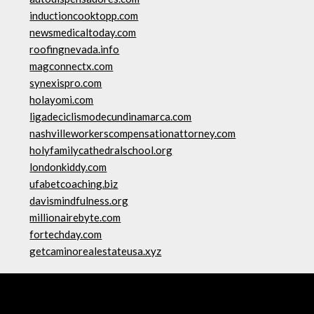
inductioncooktopp.com
newsmedicaltoday.com
roofingnevada.info
magconnectx.com
synexispro.com
holayomi.com
ligadeciclismodecundinamarca.com
nashvilleworkerscompensationattorney.com
holyfamilycathedralschool.org
londonkiddy.com
ufabetcoaching.biz
davismindfulness.org
millionairebyte.com
fortechday.com
getcaminorealestateusa.xyz