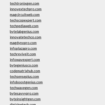
techtronixgen.com
innovextechpro.com
magcircuitweb.com
techscopexpert.com
techpediaweb.com
bytelabgenius.com
innovatetechco.com
magdynopro.com
infoplazapro.com
techreviveit.com
infowavexpert.com
bytegeniusco.com
codematrixhub.com
techsenseplus.com
infoboostgenius.com
techwavegen.com
bytesavvypro.com
byteinsightgen.com
digizinetech.com