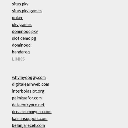
situs pkv
situs pkv games
poker
pkv games
dominoqq pkv
slot demo pg
dominoqq
bandarqq
LINKS
whymydoggy.com
digitalearnweb.com
interbolaslot.org
palmkuafor.com
dataentrypro.net
dreamrummypro.com
kaiminsupport.com
belanjareceh.com