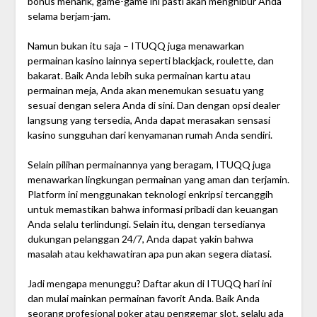
bonus menarik, game-game ini pasti akan menghibur Anda
selama berjam-jam.
Namun bukan itu saja – ITUQQ juga menawarkan
permainan kasino lainnya seperti blackjack, roulette, dan
bakarat. Baik Anda lebih suka permainan kartu atau
permainan meja, Anda akan menemukan sesuatu yang
sesuai dengan selera Anda di sini. Dan dengan opsi dealer
langsung yang tersedia, Anda dapat merasakan sensasi
kasino sungguhan dari kenyamanan rumah Anda sendiri.
Selain pilihan permainannya yang beragam, ITUQQ juga
menawarkan lingkungan permainan yang aman dan terjamin.
Platform ini menggunakan teknologi enkripsi tercanggih
untuk memastikan bahwa informasi pribadi dan keuangan
Anda selalu terlindungi. Selain itu, dengan tersedianya
dukungan pelanggan 24/7, Anda dapat yakin bahwa
masalah atau kekhawatiran apa pun akan segera diatasi.
Jadi mengapa menunggu? Daftar akun di ITUQQ hari ini
dan mulai mainkan permainan favorit Anda. Baik Anda
seorang profesional poker atau penggemar slot, selalu ada