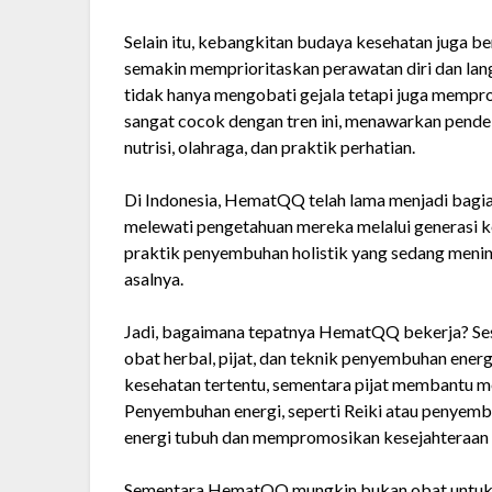
Selain itu, kebangkitan budaya kesehatan juga 
semakin memprioritaskan perawatan diri dan lan
tidak hanya mengobati gejala tetapi juga memp
sangat cocok dengan tren ini, menawarkan pende
nutrisi, olahraga, dan praktik perhatian.
Di Indonesia, HematQQ telah lama menjadi bagian
melewati pengetahuan mereka melalui generasi k
praktik penyembuhan holistik yang sedang meni
asalnya.
Jadi, bagaimana tepatnya HematQQ bekerja? S
obat herbal, pijat, dan teknik penyembuhan ener
kesehatan tertentu, sementara pijat membantu m
Penyembuhan energi, seperti Reiki atau penyem
energi tubuh dan mempromosikan kesejahteraan 
Sementara HematQQ mungkin bukan obat untuk s