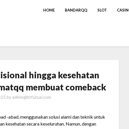
HOME
BANDARQQ
SLOT
CASI
isional hingga kesehatan
ematqq membuat comeback
2025
by
admin@btfutsal.com
bad -abad, menggunakan solusi alami dan teknik untuk
n kesehatan secara keseluruhan. Namun, dengan