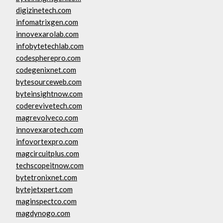
digizinetech.com
infomatrixgen.com
innovexarolab.com
infobytetechlab.com
codespherepro.com
codegenixnet.com
bytesourceweb.com
byteinsightnow.com
coderevivetech.com
magrevolveco.com
innovexarotech.com
infovortexpro.com
magcircuitplus.com
techscopeitnow.com
bytetronixnet.com
bytejetxpert.com
maginspectco.com
magdynogo.com