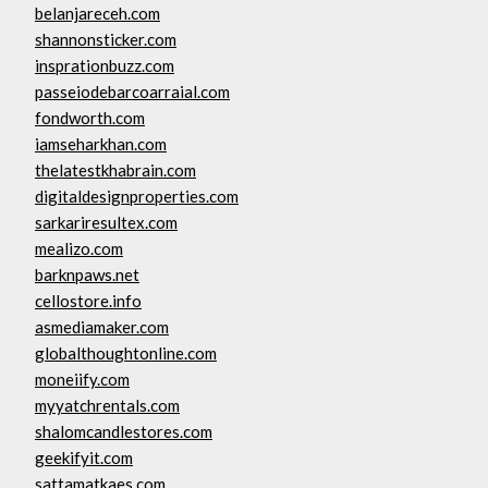
belanjareceh.com
shannonsticker.com
insprationbuzz.com
passeiodebarcoarraial.com
fondworth.com
iamseharkhan.com
thelatestkhabrain.com
digitaldesignproperties.com
sarkariresultex.com
mealizo.com
barknpaws.net
cellostore.info
asmediamaker.com
globalthoughtonline.com
moneiify.com
myyatchrentals.com
shalomcandlestores.com
geekifyit.com
sattamatkaes.com