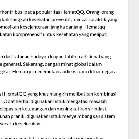
berkontribusi pada popularitas HematQQ. Orang-orang
gkah-langkah kesehatan preventif, mencari praktik yang
romosikan kesejahteraan jangka panjang. Hematqq
katan komprehensif untuk kesehatan yang meliputi
 dari tatanan budaya, dengan tabib tradisional yang
e generasi. Sekarang, dengan minat global dalam
ngkat, Hematqq menemukan audiens baru di luar negara
esi HematQQ yang khas mungkin melibatkan kombinasi
gi. Obat herbal digunakan untuk mengatasi masalah
elepaskan ketegangan dan meningkatkan sirkulasi.
buhan pranik, digunakan untuk menyeimbangkan sistem
secara keseluruhan.
emua penyakit, banyak orang telah melaporkan