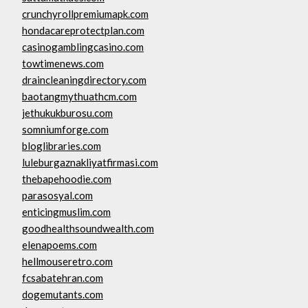
crunchyrollpremiumapk.com
hondacareprotectplan.com
casinogamblingcasino.com
towtimenews.com
draincleaningdirectory.com
baotangmythuathcm.com
jethukukburosu.com
somniumforge.com
bloglibraries.com
luleburgaznakliyatfirmasi.com
thebapehoodie.com
parasosyal.com
enticingmuslim.com
goodhealthsoundwealth.com
elenapoems.com
hellmouseretro.com
fcsabatehran.com
dogemutants.com