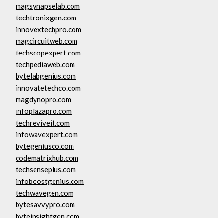
magsynapselab.com
techtronixgen.com
innovextechpro.com
magcircuitweb.com
techscopexpert.com
techpediaweb.com
bytelabgenius.com
innovatetechco.com
magdynopro.com
infoplazapro.com
techreviveit.com
infowavexpert.com
bytegeniusco.com
codematrixhub.com
techsenseplus.com
infoboostgenius.com
techwavegen.com
bytesavvypro.com
byteinsightgen.com