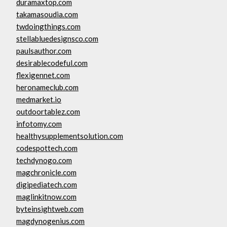
duramaxtop.com
takamasoudia.com
twdoingthings.com
stellabluedesignsco.com
paulsauthor.com
desirablecodeful.com
flexigennet.com
heronameclub.com
medmarket.io
outdoortablez.com
infotomy.com
healthysupplementsolution.com
codespottech.com
techdynogo.com
magchronicle.com
digipediatech.com
maglinkitnow.com
byteinsightweb.com
magdynogenius.com