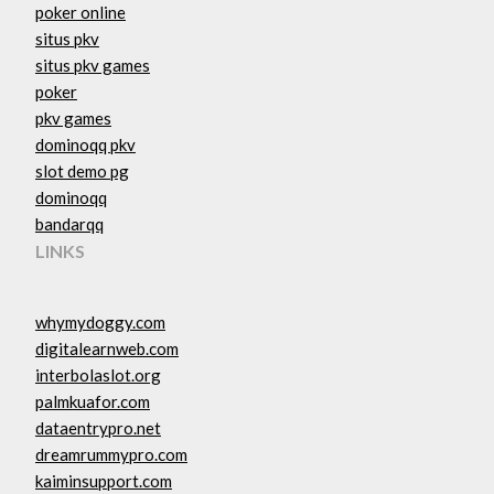
poker online
situs pkv
situs pkv games
poker
pkv games
dominoqq pkv
slot demo pg
dominoqq
bandarqq
LINKS
whymydoggy.com
digitalearnweb.com
interbolaslot.org
palmkuafor.com
dataentrypro.net
dreamrummypro.com
kaiminsupport.com