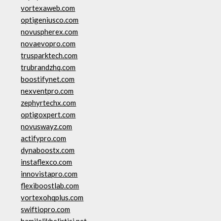
vortexaweb.com
optigeniusco.com
novuspherex.com
novaevopro.com
trusparktech.com
trubrandzhq.com
boostifynet.com
nexventpro.com
zephyrtechx.com
optigoxpert.com
novuswayz.com
actifypro.com
dynaboostx.com
instaflexco.com
innovistapro.com
flexiboostlab.com
vortexohqplus.com
swiftiopro.com