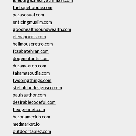
luleburgaznakliyatfirmasi.com
thebapehoodie.com
parasosyal.com
enticingmuslim.com
goodhealthsoundwealth.com
elenapoems.com
hellmouseretro.com
fcsabatehran.com
dogemutants.com
duramaxtop.com
takamasoudia.com
twdoingthings.com
stellabluedesignsco.com
paulsauthor.com
desirablecodeful.com
flexigennet.com
heronameclub.com
medmarket.io
outdoortablez.com