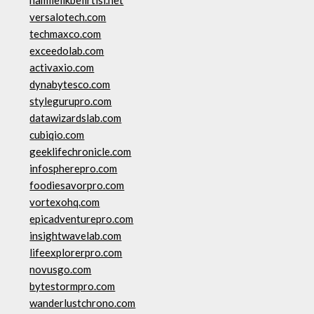
hamilelikbelirtisi.net
versalotech.com
techmaxco.com
exceedolab.com
activaxio.com
dynabytesco.com
stylegurupro.com
datawizardslab.com
cubiqio.com
geeklifechronicle.com
infospherepro.com
foodiesavorpro.com
vortexohq.com
epicadventurepro.com
insightwavelab.com
lifeexplorerpro.com
novusgo.com
bytestormpro.com
wanderlustchrono.com