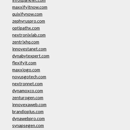
infosparknet.com
maxxifyitnow.com
quixifynow.com
zephyruspro.com
optipathx.com
nextronixlab.com
zentrixhq.com
innovestanet.com
dynabytexpert.com
flexifyit.com
maxxiogo.com
novusgotech.com
nextronnet.com
dynamoxco.com
zenturogen.com
innovexaweb.com
brandioplus.com
dynawebpro.com
synapsegen.com