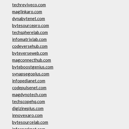
techreviveco.com
maglinkaro.com
dynabytenet.com
bytesourcepro.com
techspherelab.com
infomatrixlab.com
codeversehub.com
byteverseweb.com
magconnecthub.com
byteboostgenius.com
synapsegoplus.com
infopedianet.com
codepulsenet.com
magdynotech.com
techscopehq.com
digizineplus.com
innovexaro.com
bytesourcelab.com