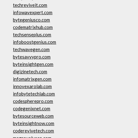
techreviveit.com
infowavexpert.com
bytegeniusco.com
codematrixhub.com
techsenseplus.com
infoboostgenius.com
techwavegen.com
bytesavvypro.com
byteinsightgen.com
digizinetech.com
infomatrixgen.com
innovexarolab.com
infobytetechlab.com
codespherepro.com
codegenixnet.com
bytesourceweb.com
byteinsightnow.com
coderevivetech.com