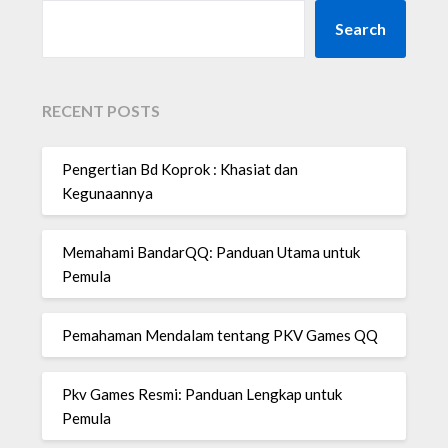
Search
RECENT POSTS
Pengertian Bd Koprok : Khasiat dan
Kegunaannya
Memahami BandarQQ: Panduan Utama untuk
Pemula
Pemahaman Mendalam tentang PKV Games QQ
Pkv Games Resmi: Panduan Lengkap untuk
Pemula