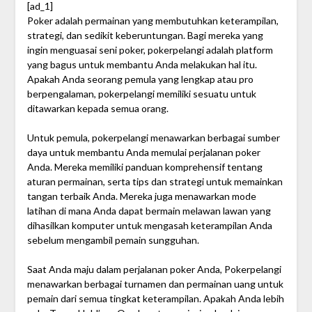
[ad_1]
Poker adalah permainan yang membutuhkan keterampilan,
strategi, dan sedikit keberuntungan. Bagi mereka yang
ingin menguasai seni poker, pokerpelangi adalah platform
yang bagus untuk membantu Anda melakukan hal itu.
Apakah Anda seorang pemula yang lengkap atau pro
berpengalaman, pokerpelangi memiliki sesuatu untuk
ditawarkan kepada semua orang.
Untuk pemula, pokerpelangi menawarkan berbagai sumber
daya untuk membantu Anda memulai perjalanan poker
Anda. Mereka memiliki panduan komprehensif tentang
aturan permainan, serta tips dan strategi untuk memainkan
tangan terbaik Anda. Mereka juga menawarkan mode
latihan di mana Anda dapat bermain melawan lawan yang
dihasilkan komputer untuk mengasah keterampilan Anda
sebelum mengambil pemain sungguhan.
Saat Anda maju dalam perjalanan poker Anda, Pokerpelangi
menawarkan berbagai turnamen dan permainan uang untuk
pemain dari semua tingkat keterampilan. Apakah Anda lebih