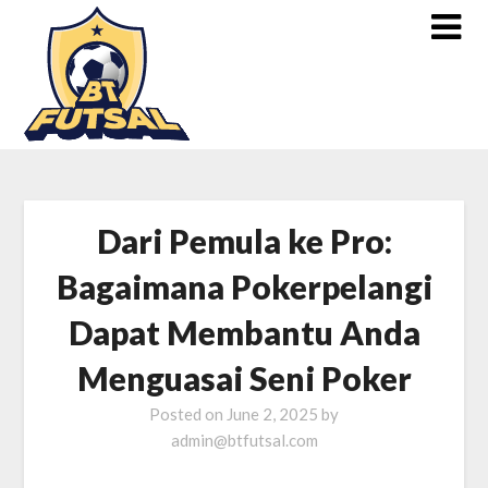
Dari Pemula ke Pro:
Bagaimana Pokerpelangi
Dapat Membantu Anda
Menguasai Seni Poker
Posted on
June 2, 2025
by
admin@btfutsal.com