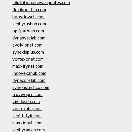
LINKS
educationalnewsupdates.com
flexiboostco.com
boostioweb.com
zephyrushub.com
optipathlab.com
dynabytelab.com
evolvionet.com
synexisplus.com
vortexonet.com
maxxifynet.com
innovexahub.com
dynacorelab.com
synexistechco.com
truvivopro.com
vividusco.com
vortexahq.com
zenithifyit.com
maxxiohub.com
zephyraweb.com