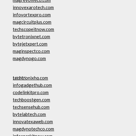
magrevolveco.com
innovexarotech.com
infovortexpro.com
magcircuitplus.com
techscopeitnow.com
bytetronixnet.com
bytejetxpert.com
maginspectco.com
magdynogo.com
LINKS
techtronixhq.com
infogadgethub.com
codelinkitpro.com
techboostgen.com
techsensehub.com
bytelabtech.com
innovatexaweb.com
magdynotechco.com