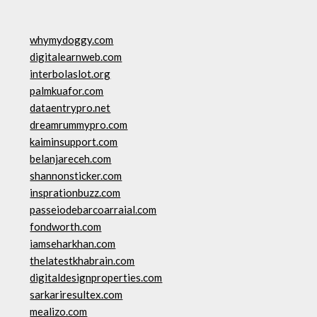
whymydoggy.com
digitalearnweb.com
interbolaslot.org
palmkuafor.com
dataentrypro.net
dreamrummypro.com
kaiminsupport.com
belanjareceh.com
shannonsticker.com
insprationbuzz.com
passeiodebarcoarraial.com
fondworth.com
iamseharkhan.com
thelatestkhabrain.com
digitaldesignproperties.com
sarkariresultex.com
mealizo.com