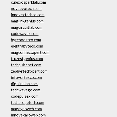
cubixiosparklab.com
novaevotech.com
innovextechco.com
maglinkgenius.com
magcircuitlab.com
codewavex.com
byteboostco.com
elektrabyteco.com
magconnectxpert.com
truzestgenius.com
techpulsenet.com
zephyrtechxpert.com
infovortexco.com
digizinelab.com
techwavego.com
codepulsex.com
techscopetech.com
magdynoweb.com
innovexaroweb.com