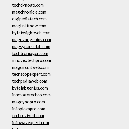
techdynogo.com
magchronicle.com
digipediatech.com
maglinkitnow.com
byteinsightweb.com
magdynogenius.com
magsynapselab.com
techtronixgen.com
innovextechpro.com
magcircuitweb.com
techscopexpert.com
techpediaweb.com
bytelabgenius.com
innovatetechco.com
magdynopro.com
infoplazapro.com
techreviveit.com
infowavexpert.com