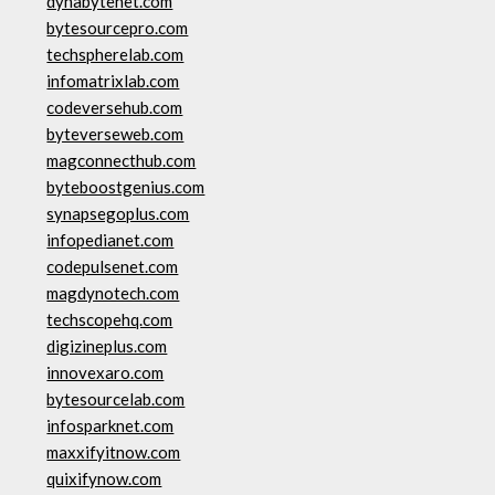
dynabytenet.com
bytesourcepro.com
techspherelab.com
infomatrixlab.com
codeversehub.com
byteverseweb.com
magconnecthub.com
byteboostgenius.com
synapsegoplus.com
infopedianet.com
codepulsenet.com
magdynotech.com
techscopehq.com
digizineplus.com
innovexaro.com
bytesourcelab.com
infosparknet.com
maxxifyitnow.com
quixifynow.com