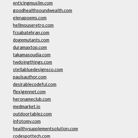
enticingmuslim.com
goodhealthsoundwealth.com
elenapoems.com
hellmouseretro.com
fcsabatehran.com
dogemutants.com
duramaxtop.com
takamasoudia.com
twdoingthings.com
stellabluedesignsco.com
paulsauthor.com
desirablecodeful.com
flexigennet.com
heronameclub.com
medmarket.io
outdoortablez.com
infotomy.com
healthysupplementsolution.com
codespottech.com