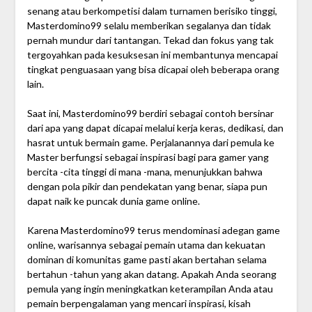
senang atau berkompetisi dalam turnamen berisiko tinggi,
Masterdomino99 selalu memberikan segalanya dan tidak
pernah mundur dari tantangan. Tekad dan fokus yang tak
tergoyahkan pada kesuksesan ini membantunya mencapai
tingkat penguasaan yang bisa dicapai oleh beberapa orang
lain.
Saat ini, Masterdomino99 berdiri sebagai contoh bersinar
dari apa yang dapat dicapai melalui kerja keras, dedikasi, dan
hasrat untuk bermain game. Perjalanannya dari pemula ke
Master berfungsi sebagai inspirasi bagi para gamer yang
bercita -cita tinggi di mana -mana, menunjukkan bahwa
dengan pola pikir dan pendekatan yang benar, siapa pun
dapat naik ke puncak dunia game online.
Karena Masterdomino99 terus mendominasi adegan game
online, warisannya sebagai pemain utama dan kekuatan
dominan di komunitas game pasti akan bertahan selama
bertahun -tahun yang akan datang. Apakah Anda seorang
pemula yang ingin meningkatkan keterampilan Anda atau
pemain berpengalaman yang mencari inspirasi, kisah