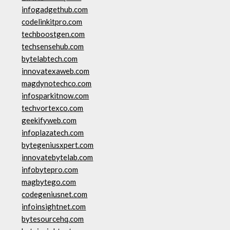
infogadgethub.com
codelinkitpro.com
techboostgen.com
techsensehub.com
bytelabtech.com
innovatexaweb.com
magdynotechco.com
infosparkitnow.com
techvortexco.com
geekifyweb.com
infoplazatech.com
bytegeniusxpert.com
innovatebytelab.com
infobytepro.com
magbytego.com
codegeniusnet.com
infoinsightnet.com
bytesourcehq.com