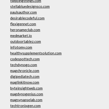
twdoingthings.com
stellabluedesignsco.com
paulsauthor.com
desirablecodeful.com
flexigennet.com
heronameclub.com
medmarket.io
outdoortablez.com
infotomy.com
healthysupplementsolution.com
codespottech.com
techdynogo.com
magchronicle.com
digipediatech.com
maglinkitnow.com
byteinsightweb.com
magdynogenius.com
magsynapselab.com
techtronixgen.com