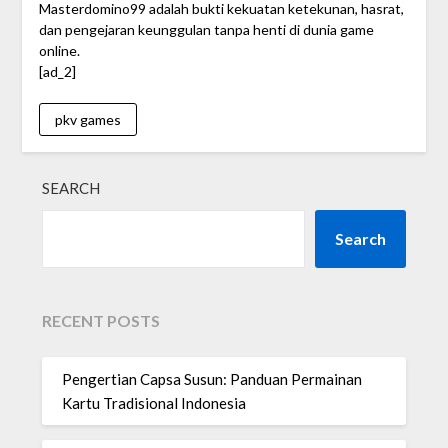
Masterdomino99 adalah bukti kekuatan ketekunan, hasrat,
dan pengejaran keunggulan tanpa henti di dunia game
online.
[ad_2]
pkv games
SEARCH
Search
RECENT POSTS
Pengertian Capsa Susun: Panduan Permainan
Kartu Tradisional Indonesia