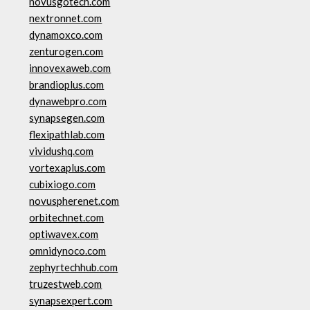
novusgotech.com
nextronnet.com
dynamoxco.com
zenturogen.com
innovexaweb.com
brandioplus.com
dynawebpro.com
synapsegen.com
flexipathlab.com
vividushq.com
vortexaplus.com
cubixiogo.com
novuspherenet.com
orbitechnet.com
optiwavex.com
omnidynoco.com
zephyrtechhub.com
truzestweb.com
synapsexpert.com