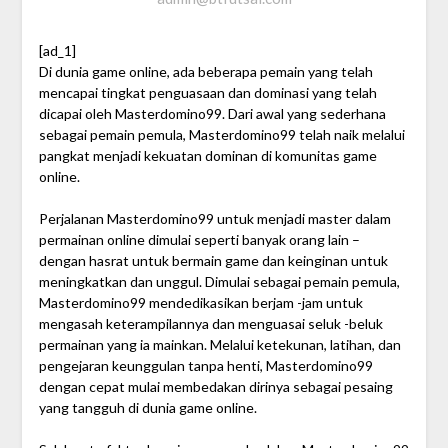
[ad_1]
Di dunia game online, ada beberapa pemain yang telah
mencapai tingkat penguasaan dan dominasi yang telah
dicapai oleh Masterdomino99. Dari awal yang sederhana
sebagai pemain pemula, Masterdomino99 telah naik melalui
pangkat menjadi kekuatan dominan di komunitas game
online.
Perjalanan Masterdomino99 untuk menjadi master dalam
permainan online dimulai seperti banyak orang lain –
dengan hasrat untuk bermain game dan keinginan untuk
meningkatkan dan unggul. Dimulai sebagai pemain pemula,
Masterdomino99 mendedikasikan berjam -jam untuk
mengasah keterampilannya dan menguasai seluk -beluk
permainan yang ia mainkan. Melalui ketekunan, latihan, dan
pengejaran keunggulan tanpa henti, Masterdomino99
dengan cepat mulai membedakan dirinya sebagai pesaing
yang tangguh di dunia game online.