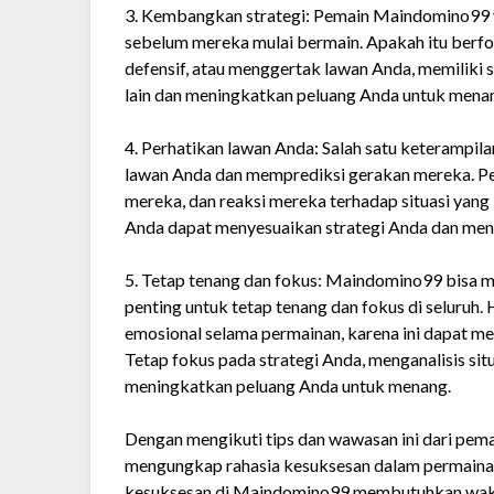
3. Kembangkan strategi: Pemain Maindomino99 y
sebelum mereka mulai bermain. Apakah itu berf
defensif, atau menggertak lawan Anda, memiliki
lain dan meningkatkan peluang Anda untuk mena
4. Perhatikan lawan Anda: Salah satu keteramp
lawan Anda dan memprediksi gerakan mereka. Pe
mereka, dan reaksi mereka terhadap situasi ya
Anda dapat menyesuaikan strategi Anda dan men
5. Tetap tenang dan fokus: Maindomino99 bisa me
penting untuk tetap tenang dan fokus di seluruh
emosional selama permainan, karena ini dapat 
Tetap fokus pada strategi Anda, menganalisis si
meningkatkan peluang Anda untuk menang.
Dengan mengikuti tips dan wawasan ini dari pe
mengungkap rahasia kesuksesan dalam permainan
kesuksesan di Maindomino99 membutuhkan waktu, l