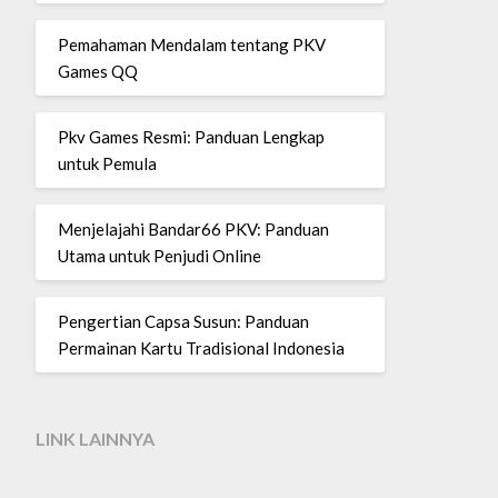
Pemahaman Mendalam tentang PKV
Games QQ
Pkv Games Resmi: Panduan Lengkap
untuk Pemula
Menjelajahi Bandar66 PKV: Panduan
Utama untuk Penjudi Online
Pengertian Capsa Susun: Panduan
Permainan Kartu Tradisional Indonesia
LINK LAINNYA