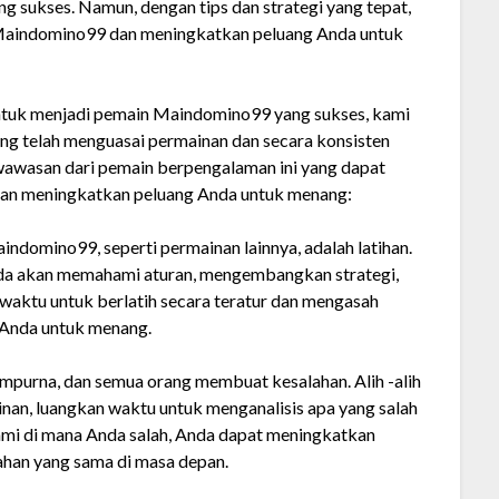
ng sukses. Namun, dengan tips dan strategi yang tepat,
Maindomino99 dan meningkatkan peluang Anda untuk
tuk menjadi pemain Maindomino99 yang sukses, kami
g telah menguasai permainan dan secara konsisten
n wawasan dari pemain berpengalaman ini yang dapat
n meningkatkan peluang Anda untuk menang:
Maindomino99, seperti permainan lainnya, adalah latihan.
da akan memahami aturan, mengembangkan strategi,
aktu untuk berlatih secara teratur dan mengasah
 Anda untuk menang.
sempurna, dan semua orang membuat kesalahan. Alih -alih
inan, luangkan waktu untuk menganalisis apa yang salah
ami di mana Anda salah, Anda dapat meningkatkan
han yang sama di masa depan.