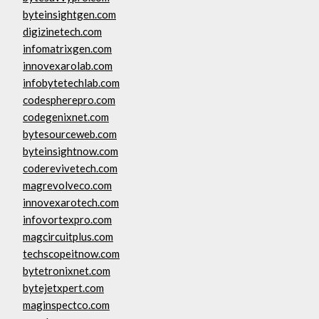
byteinsightgen.com
digizinetech.com
infomatrixgen.com
innovexarolab.com
infobytetechlab.com
codespherepro.com
codegenixnet.com
bytesourceweb.com
byteinsightnow.com
coderevivetech.com
magrevolveco.com
innovexarotech.com
infovortexpro.com
magcircuitplus.com
techscopeitnow.com
bytetronixnet.com
bytejetxpert.com
maginspectco.com