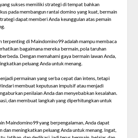
ang sukses memiliki strategi di tempat bahkan
okus pada membangun rantai domino yang kuat, bermain
 strategi dapat memberi Anda keunggulan atas pemain
ng.
ilan terpenting di Maindomino99 adalah mampu membaca
rhatikan bagaimana mereka bermain, pola taruhan
ng berbeda. Dengan memahami gaya bermain lawan Anda,
ingkatkan peluang Anda untuk menang.
njadi permainan yang serba cepat dan intens, tetapi
. Hindari membuat keputusan impulsif atau menjadi
mengaburkan penilaian Anda dan menyebabkan kesalahan.
tuasi, dan membuat langkah yang diperhitungkan untuk
main Maindomino99 yang berpengalaman, Anda dapat
 dan meningkatkan peluang Anda untuk menang. Ingat,
atihan, dan dedikasi, jadi terus bermain, belajar, dan