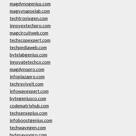
magdynogenius.com
magsynapselab.com
techtronixgen.com
innovextechpro.com
magcircuitweb.com
techscopexpert.com
techpediaweb.com
bytelabgenius.com
innovatetechco.com
magdynopro.com
infoplazapro.com
techreviveit.com
infowavexpert.com
bytegeniusco.com
codematrixhub.com
techsenseplus.com
infoboostgenius.com
techwavegen.com
bytesavvypro.com