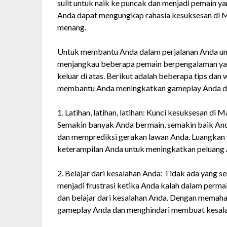
sulit untuk naik ke puncak dan menjadi pemain ya
Anda dapat mengungkap rahasia kesuksesan di 
menang.
Untuk membantu Anda dalam perjalanan Anda un
menjangkau beberapa pemain berpengalaman yan
keluar di atas. Berikut adalah beberapa tips da
membantu Anda meningkatkan gameplay Anda da
1. Latihan, latihan, latihan: Kunci kesuksesan di 
Semakin banyak Anda bermain, semakin baik An
dan memprediksi gerakan lawan Anda. Luangkan w
keterampilan Anda untuk meningkatkan peluang
2. Belajar dari kesalahan Anda: Tidak ada yang 
menjadi frustrasi ketika Anda kalah dalam perma
dan belajar dari kesalahan Anda. Dengan memah
gameplay Anda dan menghindari membuat kesala