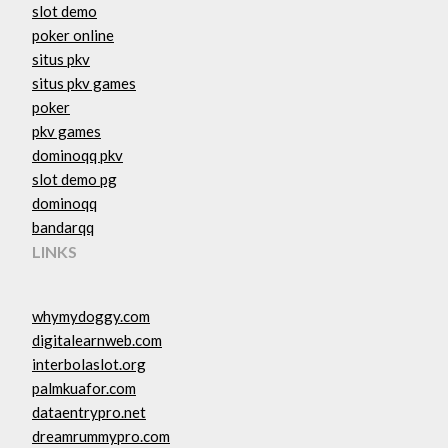
slot demo
poker online
situs pkv
situs pkv games
poker
pkv games
dominoqq pkv
slot demo pg
dominoqq
bandarqq
LINKS
whymydoggy.com
digitalearnweb.com
interbolaslot.org
palmkuafor.com
dataentrypro.net
dreamrummypro.com