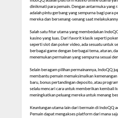
dinikmati para pemain. Dengan antarmuka yang 
adalah pintu gerbang yang sempurna bagi para 
mereka dan bersenang-senang saat melakukanny
Salah satu fitur utama yang membedakan IndoQQ d
kasino yang luas. Dari favorit klasik seperti poke
seperti slot dan poker video, ada sesuatu untuk
berbagai game dengan berbagai tema, aturan, d
menemukan permainan yang sempurna sesuai deng
Selain beragam pilihan permainannya, IndoQQ j
membantu pemain memaksimalkan kemenangan me
baru, bonus pertandingan deposito, atau progra
selalu mencari cara untuk memberikan kembali 
meningkatkan peluang mereka untuk menang bes
Keuntungan utama lain dari bermain di IndoQQ a
Pemain dapat mengakses platform dari mana saja