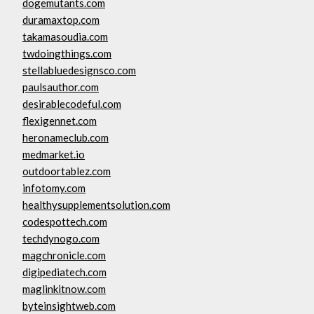
dogemutants.com
duramaxtop.com
takamasoudia.com
twdoingthings.com
stellabluedesignsco.com
paulsauthor.com
desirablecodeful.com
flexigennet.com
heronameclub.com
medmarket.io
outdoortablez.com
infotomy.com
healthysupplementsolution.com
codespottech.com
techdynogo.com
magchronicle.com
digipediatech.com
maglinkitnow.com
byteinsightweb.com