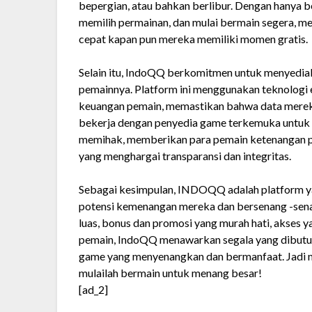
bepergian, atau bahkan berlibur. Dengan hanya 
memilih permainan, dan mulai bermain segera, 
cepat kapan pun mereka memiliki momen gratis.
Selain itu, IndoQQ berkomitmen untuk menyedia
pemainnya. Platform ini menggunakan teknologi e
keuangan pemain, memastikan bahwa data mereka 
bekerja dengan penyedia game terkemuka untuk 
memihak, memberikan para pemain ketenangan p
yang menghargai transparansi dan integritas.
Sebagai kesimpulan, INDOQQ adalah platform y
potensi kemenangan mereka dan bersenang -sena
luas, bonus dan promosi yang murah hati, akses
pemain, IndoQQ menawarkan segala yang dibut
game yang menyenangkan dan bermanfaat. Jadi m
mulailah bermain untuk menang besar!
[ad_2]