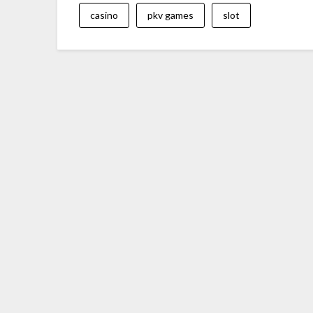
casino
pkv games
slot