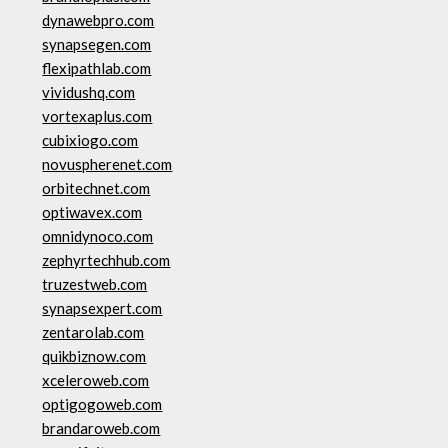
dynawebpro.com
synapsegen.com
flexipathlab.com
vividushq.com
vortexaplus.com
cubixiogo.com
novuspherenet.com
orbitechnet.com
optiwavex.com
omnidynoco.com
zephyrtechhub.com
truzestweb.com
synapsexpert.com
zentarolab.com
quikbiznow.com
xceleroweb.com
optigogoweb.com
brandaroweb.com