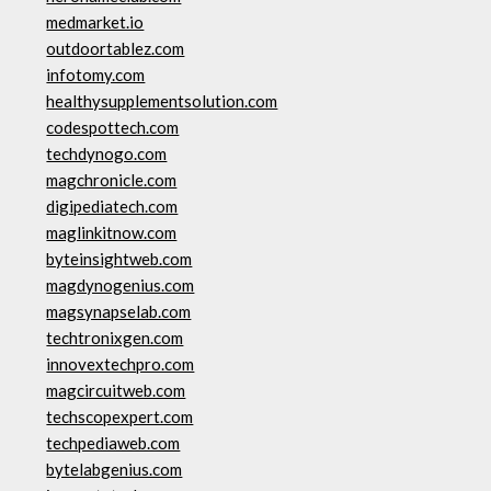
medmarket.io
outdoortablez.com
infotomy.com
healthysupplementsolution.com
codespottech.com
techdynogo.com
magchronicle.com
digipediatech.com
maglinkitnow.com
byteinsightweb.com
magdynogenius.com
magsynapselab.com
techtronixgen.com
innovextechpro.com
magcircuitweb.com
techscopexpert.com
techpediaweb.com
bytelabgenius.com