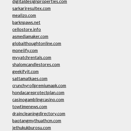
digitaldesignproperties.com
sarkariresultex.com
mealizo.com
barknpaws.net
cellostore.info
asmediamaker.com
globalthoughtonline.com
moneiify.com
myyatchrentals.com
shalomcandlestores.com
geekifyit.com
sattamatkaes.com
crunchyrollpremiumapk.com
hondacareprotectplan.com
casinogamblingcasino.com
towtimenews.com
draincleaningdirectory.com
baotangmythuathcm.com
jethukukburosu.com