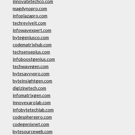
innovatetechco.com
magdynopro.com
infoplazapro.com
techreviveit.com
infowavexpert.com
bytegeniusco.com
codematrixhub.com
techsenseplus.com
infoboostgenius.com
techwavegen.com
bytesavvypro.com
byteinsightgen.com
digizinetech.com
infomatrixgen.com
innovexarolab.com
infobytetechlab.com
codespherepro.com
codegenixnet.com
bytesourceweb.com