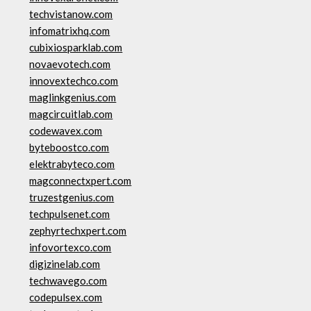
techvistanow.com
infomatrixhq.com
cubixiosparklab.com
novaevotech.com
innovextechco.com
maglinkgenius.com
magcircuitlab.com
codewavex.com
byteboostco.com
elektrabyteco.com
magconnectxpert.com
truzestgenius.com
techpulsenet.com
zephyrtechxpert.com
infovortexco.com
digizinelab.com
techwavego.com
codepulsex.com