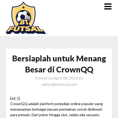
Bersiaplah untuk Menang
Besar di CrownQQ
Posted on
April 18, 2026
by
admin@btfutsal.com
[ad_1]
CrownQQ adalah platform perjudian online populer yang
menawarkan berbagai macam permainan untuk dinikmati
para pemain. Dari poker hingga slot, selalu ada sesuatu