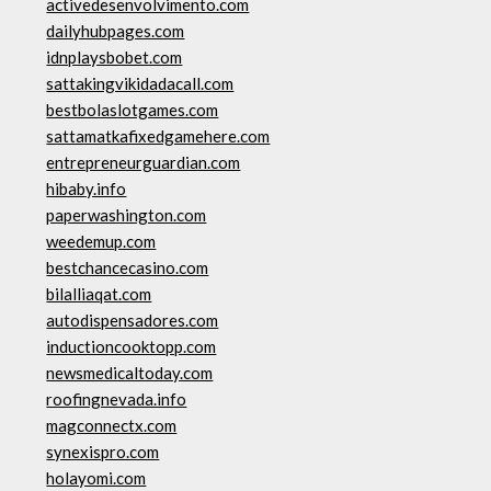
activedesenvolvimento.com
dailyhubpages.com
idnplaysbobet.com
sattakingvikidadacall.com
bestbolaslotgames.com
sattamatkafixedgamehere.com
entrepreneurguardian.com
hibaby.info
paperwashington.com
weedemup.com
bestchancecasino.com
bilalliaqat.com
autodispensadores.com
inductioncooktopp.com
newsmedicaltoday.com
roofingnevada.info
magconnectx.com
synexispro.com
holayomi.com