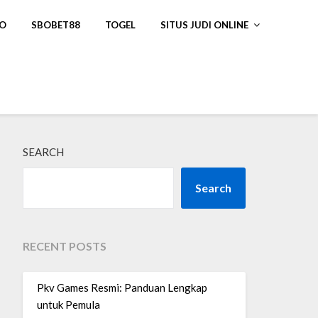
NO
SBOBET88
TOGEL
SITUS JUDI ONLINE
SEARCH
Search
RECENT POSTS
Pkv Games Resmi: Panduan Lengkap
untuk Pemula