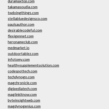
duramaxtop.com
takamasoudia.com
twdoingthings.com
stellabluedesignsco.com
paulsauthor.com
desirablecodeful.com
flexigennet.com
heronameclub.com
medmarket.io
outdoortablez.com
infotomy.com
healthysupplementsolution.com
codespottech.com
techdynogo.com
magchronicle.com
digipediatech.com
maglinkitnow.com
byteinsightweb.com
magdynogenius.com