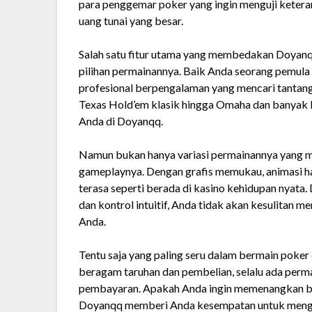
para penggemar poker yang ingin menguji keter
uang tunai yang besar.
Salah satu fitur utama yang membedakan Doyanqq
pilihan permainannya. Baik Anda seorang pemula 
profesional berpengalaman yang mencari tantang
Texas Hold’em klasik hingga Omaha dan banyak l
Anda di Doyanqq.
Namun bukan hanya variasi permainannya yang m
gameplaynya. Dengan grafis memukau, animasi hal
terasa seperti berada di kasino kehidupan nyat
dan kontrol intuitif, Anda tidak akan kesulitan 
Anda.
Tentu saja yang paling seru dalam bermain poke
beragam taruhan dan pembelian, selalu ada perma
pembayaran. Apakah Anda ingin memenangkan be
Doyanqq memberi Anda kesempatan untuk mengub