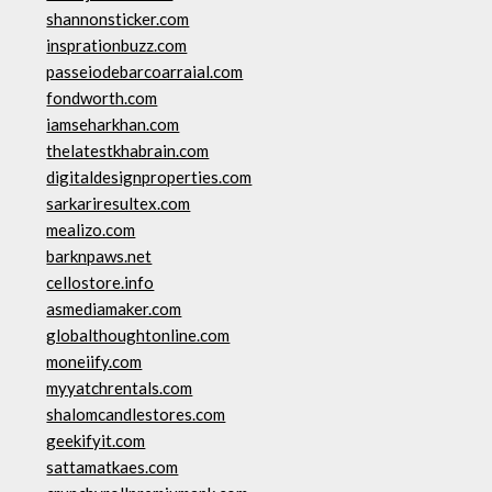
shannonsticker.com
insprationbuzz.com
passeiodebarcoarraial.com
fondworth.com
iamseharkhan.com
thelatestkhabrain.com
digitaldesignproperties.com
sarkariresultex.com
mealizo.com
barknpaws.net
cellostore.info
asmediamaker.com
globalthoughtonline.com
moneiify.com
myyatchrentals.com
shalomcandlestores.com
geekifyit.com
sattamatkaes.com