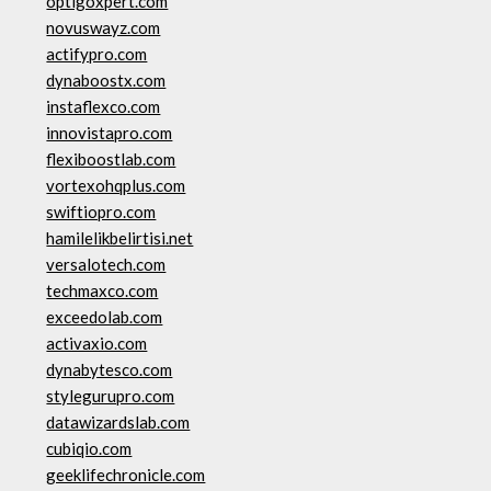
optigoxpert.com
novuswayz.com
actifypro.com
dynaboostx.com
instaflexco.com
innovistapro.com
flexiboostlab.com
vortexohqplus.com
swiftiopro.com
hamilelikbelirtisi.net
versalotech.com
techmaxco.com
exceedolab.com
activaxio.com
dynabytesco.com
stylegurupro.com
datawizardslab.com
cubiqio.com
geeklifechronicle.com