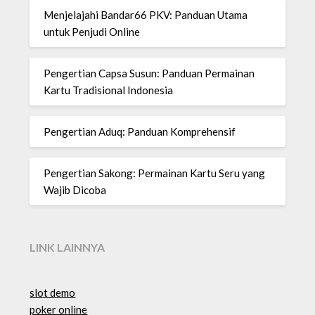
Menjelajahi Bandar66 PKV: Panduan Utama
untuk Penjudi Online
Pengertian Capsa Susun: Panduan Permainan
Kartu Tradisional Indonesia
Pengertian Aduq: Panduan Komprehensif
Pengertian Sakong: Permainan Kartu Seru yang
Wajib Dicoba
LINK LAINNYA
slot demo
poker online