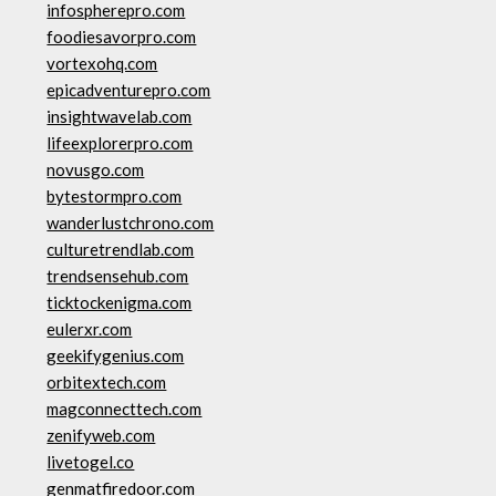
infospherepro.com
foodiesavorpro.com
vortexohq.com
epicadventurepro.com
insightwavelab.com
lifeexplorerpro.com
novusgo.com
bytestormpro.com
wanderlustchrono.com
culturetrendlab.com
trendsensehub.com
ticktockenigma.com
eulerxr.com
geekifygenius.com
orbitextech.com
magconnecttech.com
zenifyweb.com
livetogel.co
genmatfiredoor.com