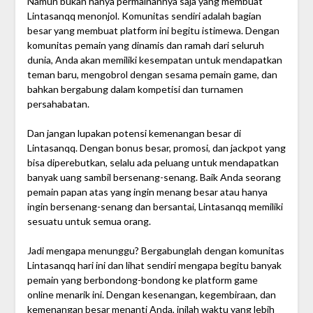
Namun bukan hanya permainannya saja yang membuat
Lintasanqq menonjol. Komunitas sendiri adalah bagian
besar yang membuat platform ini begitu istimewa. Dengan
komunitas pemain yang dinamis dan ramah dari seluruh
dunia, Anda akan memiliki kesempatan untuk mendapatkan
teman baru, mengobrol dengan sesama pemain game, dan
bahkan bergabung dalam kompetisi dan turnamen
persahabatan.
Dan jangan lupakan potensi kemenangan besar di
Lintasanqq. Dengan bonus besar, promosi, dan jackpot yang
bisa diperebutkan, selalu ada peluang untuk mendapatkan
banyak uang sambil bersenang-senang. Baik Anda seorang
pemain papan atas yang ingin menang besar atau hanya
ingin bersenang-senang dan bersantai, Lintasanqq memiliki
sesuatu untuk semua orang.
Jadi mengapa menunggu? Bergabunglah dengan komunitas
Lintasanqq hari ini dan lihat sendiri mengapa begitu banyak
pemain yang berbondong-bondong ke platform game
online menarik ini. Dengan kesenangan, kegembiraan, dan
kemenangan besar menanti Anda, inilah waktu yang lebih