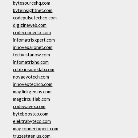
bytesourcehq.com
byteinsightnet.com
codepulsetechco.com
digizineweb.com
codeconnectx.com
infomatrixxpert.com
innovexaronet.com
techvistanow.com
infomatrixhq.com
cubixiosparklab.com
novaevotech.com
innovextechco.com
maglinkgenius.com
magcircuitlab.com
codewavex.com
byteboostco.com
elektrabyteco.com
magconnectxpert.com
truzestgenius.com