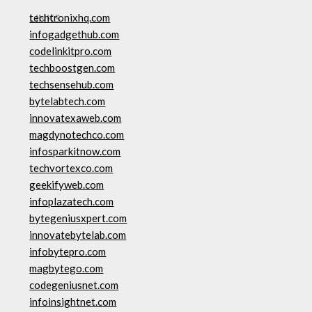
LINKS
techtronixhq.com
infogadgethub.com
codelinkitpro.com
techboostgen.com
techsensehub.com
bytelabtech.com
innovatexaweb.com
magdynotechco.com
infosparkitnow.com
techvortexco.com
geekifyweb.com
infoplazatech.com
bytegeniusxpert.com
innovatebytelab.com
infobytepro.com
magbytego.com
codegeniusnet.com
infoinsightnet.com