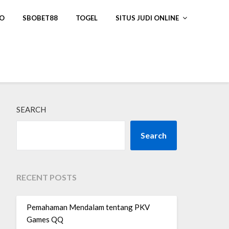
NO
SBOBET88
TOGEL
SITUS JUDI ONLINE
SEARCH
Search
RECENT POSTS
Pemahaman Mendalam tentang PKV
Games QQ