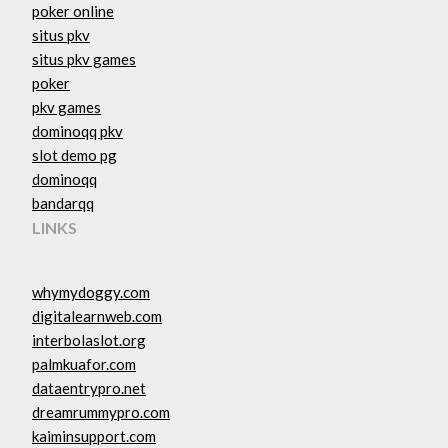
poker online
situs pkv
situs pkv games
poker
pkv games
dominoqq pkv
slot demo pg
dominoqq
bandarqq
LINKS
whymydoggy.com
digitalearnweb.com
interbolaslot.org
palmkuafor.com
dataentrypro.net
dreamrummypro.com
kaiminsupport.com