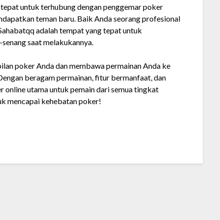
g tepat untuk terhubung dengan penggemar poker
mendapatkan teman baru. Baik Anda seorang profesional
Sahabatqq adalah tempat yang tepat untuk
-senang saat melakukannya.
mpilan poker Anda dan membawa permainan Anda ke
 Dengan beragam permainan, fitur bermanfaat, dan
r online utama untuk pemain dari semua tingkat
ntuk mencapai kehebatan poker!