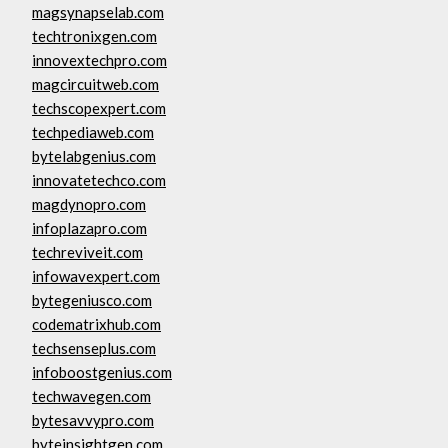
magsynapselab.com
techtronixgen.com
innovextechpro.com
magcircuitweb.com
techscopexpert.com
techpediaweb.com
bytelabgenius.com
innovatetechco.com
magdynopro.com
infoplazapro.com
techreviveit.com
infowavexpert.com
bytegeniusco.com
codematrixhub.com
techsenseplus.com
infoboostgenius.com
techwavegen.com
bytesavvypro.com
byteinsightgen.com