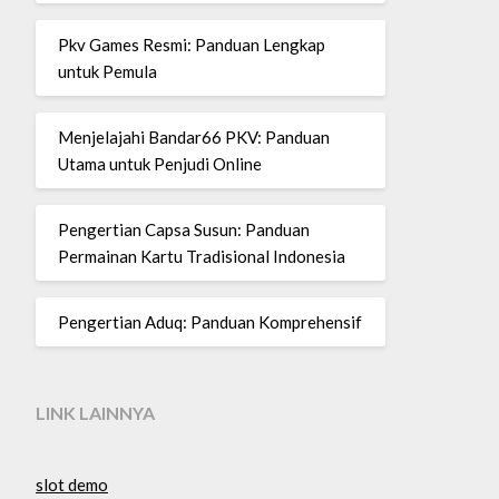
Pkv Games Resmi: Panduan Lengkap
untuk Pemula
Menjelajahi Bandar66 PKV: Panduan
Utama untuk Penjudi Online
Pengertian Capsa Susun: Panduan
Permainan Kartu Tradisional Indonesia
Pengertian Aduq: Panduan Komprehensif
LINK LAINNYA
slot demo