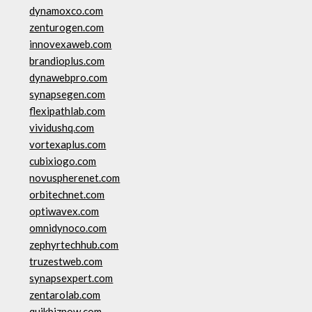
dynamoxco.com
zenturogen.com
innovexaweb.com
brandioplus.com
dynawebpro.com
synapsegen.com
flexipathlab.com
vividushq.com
vortexaplus.com
cubixiogo.com
novuspherenet.com
orbitechnet.com
optiwavex.com
omnidynoco.com
zephyrtechhub.com
truzestweb.com
synapsexpert.com
zentarolab.com
quikbiznow.com