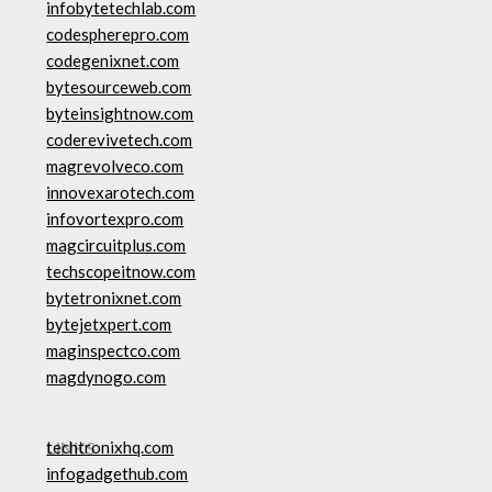
infobytetechlab.com
codespherepro.com
codegenixnet.com
bytesourceweb.com
byteinsightnow.com
coderevivetech.com
magrevolveco.com
innovexarotech.com
infovortexpro.com
magcircuitplus.com
techscopeitnow.com
bytetronixnet.com
bytejetxpert.com
maginspectco.com
magdynogo.com
LINKS
techtronixhq.com
infogadgethub.com