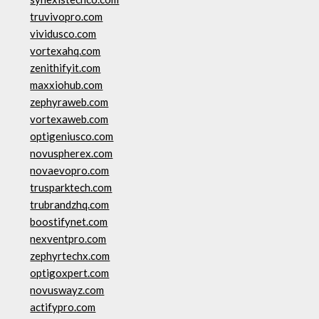
truvivopro.com
vividusco.com
vortexahq.com
zenithifyit.com
maxxiohub.com
zephyraweb.com
vortexaweb.com
optigeniusco.com
novuspherex.com
novaevopro.com
trusparktech.com
trubrandzhq.com
boostifynet.com
nexventpro.com
zephyrtechx.com
optigoxpert.com
novuswayz.com
actifypro.com