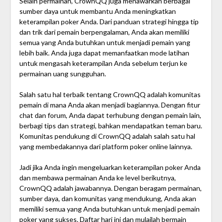
Selain permainan, CrownQQ juga menawarkan berbagai
sumber daya untuk membantu Anda meningkatkan
keterampilan poker Anda. Dari panduan strategi hingga tip
dan trik dari pemain berpengalaman, Anda akan memiliki
semua yang Anda butuhkan untuk menjadi pemain yang
lebih baik. Anda juga dapat memanfaatkan mode latihan
untuk mengasah keterampilan Anda sebelum terjun ke
permainan uang sungguhan.
Salah satu hal terbaik tentang CrownQQ adalah komunitas
pemain di mana Anda akan menjadi bagiannya. Dengan fitur
chat dan forum, Anda dapat terhubung dengan pemain lain,
berbagi tips dan strategi, bahkan mendapatkan teman baru.
Komunitas pendukung di CrownQQ adalah salah satu hal
yang membedakannya dari platform poker online lainnya.
Jadi jika Anda ingin mengeluarkan keterampilan poker Anda
dan membawa permainan Anda ke level berikutnya,
CrownQQ adalah jawabannya. Dengan beragam permainan,
sumber daya, dan komunitas yang mendukung, Anda akan
memiliki semua yang Anda butuhkan untuk menjadi pemain
poker yang sukses. Daftar hari ini dan mulailah bermain