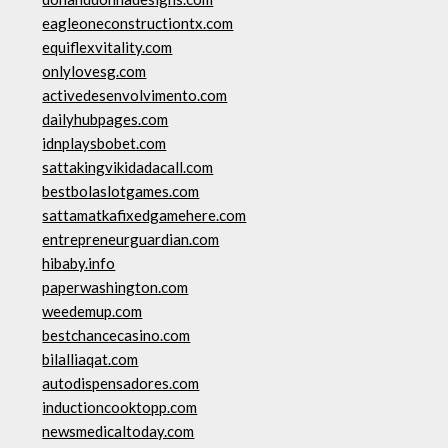
eagleoneconstructiontx.com
equiflexvitality.com
onlylovesg.com
activedesenvolvimento.com
dailyhubpages.com
idnplaysbobet.com
sattakingvikidadacall.com
bestbolaslotgames.com
sattamatkafixedgamehere.com
entrepreneurguardian.com
hibaby.info
paperwashington.com
weedemup.com
bestchancecasino.com
bilalliaqat.com
autodispensadores.com
inductioncooktopp.com
newsmedicaltoday.com