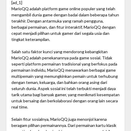
[ad_1]
MarioQQ adalah platform game online populer yang telah
mengambil dunia game dengan badai dalam beberapa tahun
terakhir. Dengan antarmuka yang ramah pengguna,
berbagai permainan, dan fitur interaktif, MarioQQ dengan
cepat menjadi pilihan untuk gamer dari segala usia dan
tingkat keterampilan.
Salah satu faktor kunci yang mendorong kebangkitan
MarioQQ adalah penekanannya pada game sosial. Tidak
seperti platform permainan tradisional yang berfokus pada
permainan individu, MarioQQ menawarkan berbagai game
multipemain yang memungkinkan pemain untuk terhubung
dengan teman, keluarga, dan bahkan orang asing dari
seluruh dunia. Aspek sosial ini telah terbukti menjadi daya
tarik utama bagi banyak gamer, yang menikmati kesempatan
untuk bersaing dan berkolaborasi dengan orang lain secara
real time.
Selain fitur sosialnya, MarioQQ juga menonjol karena
beragam pilihan permainannya. Dari permainan kartu klasik