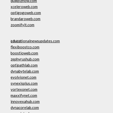
quikbiznow.com
xceleroweb.com
optigogoweb.com
brandaroweb.com
zoomifyit.com
LINKS
educationalnewsupdates.com
flexiboostco.com
boostioweb.com
zephyrushub.com
optipathlab.com
dynabytelab.com
evolvionet.com
synexisplus.com
vortexonet.com
maxxifynet.com
innovexahub.com
dynacorelab.com