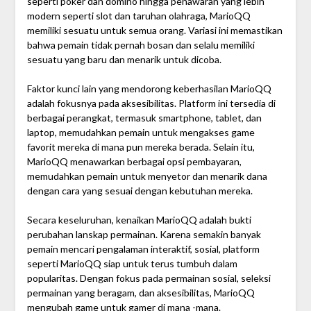
seperti poker dan domino hingga penawaran yang lebih
modern seperti slot dan taruhan olahraga, MarioQQ
memiliki sesuatu untuk semua orang. Variasi ini memastikan
bahwa pemain tidak pernah bosan dan selalu memiliki
sesuatu yang baru dan menarik untuk dicoba.
Faktor kunci lain yang mendorong keberhasilan MarioQQ
adalah fokusnya pada aksesibilitas. Platform ini tersedia di
berbagai perangkat, termasuk smartphone, tablet, dan
laptop, memudahkan pemain untuk mengakses game
favorit mereka di mana pun mereka berada. Selain itu,
MarioQQ menawarkan berbagai opsi pembayaran,
memudahkan pemain untuk menyetor dan menarik dana
dengan cara yang sesuai dengan kebutuhan mereka.
Secara keseluruhan, kenaikan MarioQQ adalah bukti
perubahan lanskap permainan. Karena semakin banyak
pemain mencari pengalaman interaktif, sosial, platform
seperti MarioQQ siap untuk terus tumbuh dalam
popularitas. Dengan fokus pada permainan sosial, seleksi
permainan yang beragam, dan aksesibilitas, MarioQQ
mengubah game untuk gamer di mana -mana.