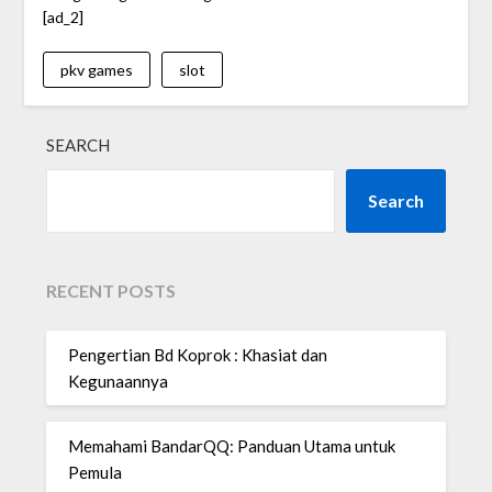
[ad_2]
pkv games
slot
SEARCH
Search
RECENT POSTS
Pengertian Bd Koprok : Khasiat dan
Kegunaannya
Memahami BandarQQ: Panduan Utama untuk
Pemula