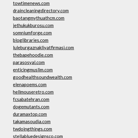
towtimenews.com
draincleaningdirectory.com
baotangmythuathcm.com
jethukukburosu.com
somniumforge.com
bloglibraries.com
luleburgaznakliyatfirmasi.com
thebapehoodie.com
parasosyal.com
enticingmuslim.com
goodhealthsoundwealth.com
elenapoems.com
hellmouseretro.com
fcsabatehran.com
dogemutants.com
duramaxtop.com
takamasoudia.com
twdoingthings.com
stellabluedesignsco.com