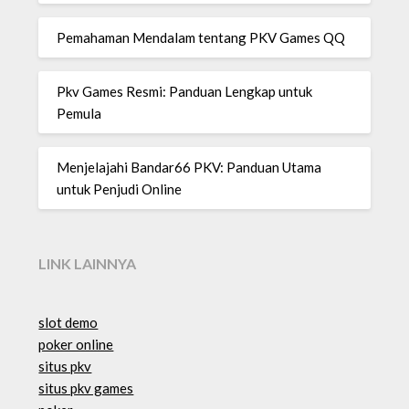
Pemahaman Mendalam tentang PKV Games QQ
Pkv Games Resmi: Panduan Lengkap untuk
Pemula
Menjelajahi Bandar66 PKV: Panduan Utama
untuk Penjudi Online
LINK LAINNYA
slot demo
poker online
situs pkv
situs pkv games