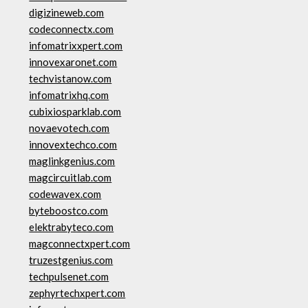
digizineweb.com
codeconnectx.com
infomatrixxpert.com
innovexaronet.com
techvistanow.com
infomatrixhq.com
cubixiosparklab.com
novaevotech.com
innovextechco.com
maglinkgenius.com
magcircuitlab.com
codewavex.com
byteboostco.com
elektrabyteco.com
magconnectxpert.com
truzestgenius.com
techpulsenet.com
zephyrtechxpert.com