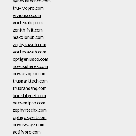
synexistechco.com
truvivopro.com
vividusco.com
vortexahq.com
zenithifyit.com
maxxiohub.com
zephyraweb.com
vortexaweb.com
optigeniusco.com
novuspherex.com
novaevopro.com
trusparktech.com
trubrandzhq.com
boostifynet.com
nexventpro.com
zephyrtechx.com
optigoxpert.com
novuswayz.com
actifypro.com