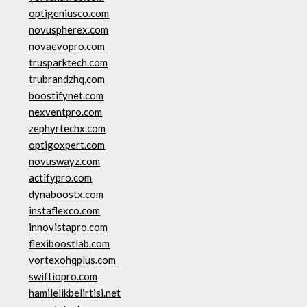
optigeniusco.com
novuspherex.com
novaevopro.com
trusparktech.com
trubrandzhq.com
boostifynet.com
nexventpro.com
zephyrtechx.com
optigoxpert.com
novuswayz.com
actifypro.com
dynaboostx.com
instaflexco.com
innovistapro.com
flexiboostlab.com
vortexohqplus.com
swiftiopro.com
hamilelikbelirtisi.net