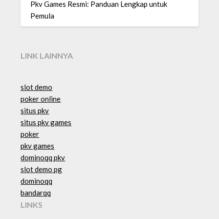
Pkv Games Resmi: Panduan Lengkap untuk
Pemula
LINK LAINNYA
slot demo
poker online
situs pkv
situs pkv games
poker
pkv games
dominoqq pkv
slot demo pg
dominoqq
bandarqq
LINKS