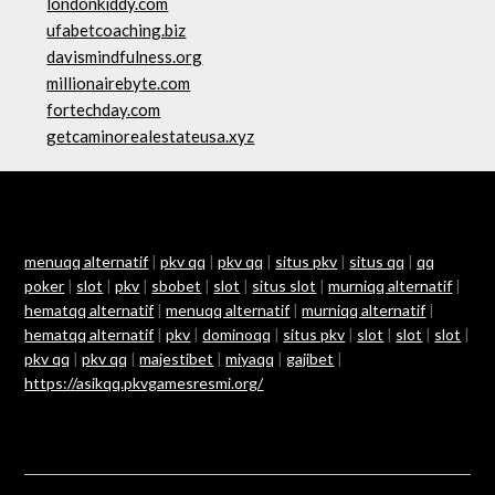
londonkiddy.com
ufabetcoaching.biz
davismindfulness.org
millionairebyte.com
fortechday.com
getcaminorealestateusa.xyz
menuqq alternatif
|
pkv qq
|
pkv qq
|
situs pkv
|
situs qq
|
qq
poker
|
slot
|
pkv
|
sbobet
|
slot
|
situs slot
|
murniqq alternatif
|
hematqq alternatif
|
menuqq alternatif
|
murniqq alternatif
|
hematqq alternatif
|
pkv
|
dominoqq
|
situs pkv
|
slot
|
slot
|
slot
|
pkv qq
|
pkv qq
|
majestibet
|
miyaqq
|
gajibet
|
https://asikqq.pkvgamesresmi.org/