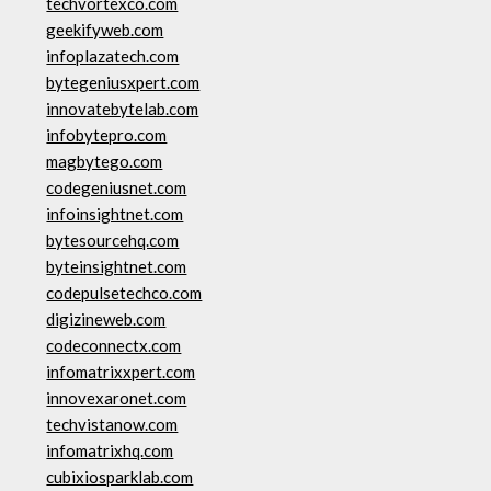
techvortexco.com
geekifyweb.com
infoplazatech.com
bytegeniusxpert.com
innovatebytelab.com
infobytepro.com
magbytego.com
codegeniusnet.com
infoinsightnet.com
bytesourcehq.com
byteinsightnet.com
codepulsetechco.com
digizineweb.com
codeconnectx.com
infomatrixxpert.com
innovexaronet.com
techvistanow.com
infomatrixhq.com
cubixiosparklab.com