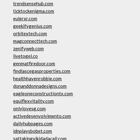
trendsensehub.com
ticktockenigma.com
eulerxr.com
geekifygenius.com
orbitextech.com
magconnecttech.com
zenifyweb.com
livetogel.co
genmatfiredoor.com
findlascegasproperties.com
healthhavenrobbie.com
donanddonnadesigns.com
eagleoneconstructiontx.com
equiflexvitality.com
onlylovesg.com
activedesenvolvimento.com
dailyhubpages.com
idnplaysbobet.com
sattakingvikidadacall.com