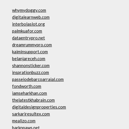
whymydoggy.com
digitalearnweb.com
interbolaslot.org
palmkuafor.com
dataentrypro.net
dreamrummypro.com
kaiminsupport.com
belanjareceh.com
shannonsticker.com
insprationbuzz.com
passeiodebarcoarraial.com
fondworth.com
iamseharkhan.com
thelatestkhabrain.com
digitaldesignproperties.com
sarkariresultex.com
mealizo.com
barknpaws.net