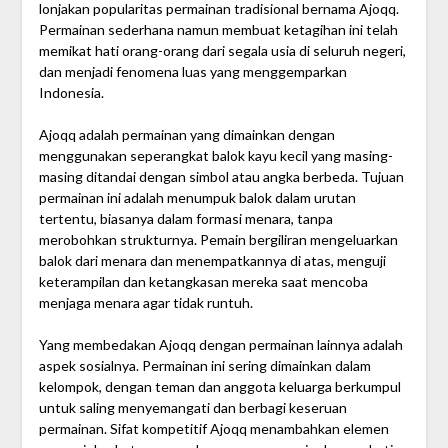
lonjakan popularitas permainan tradisional bernama Ajoqq.
Permainan sederhana namun membuat ketagihan ini telah
memikat hati orang-orang dari segala usia di seluruh negeri,
dan menjadi fenomena luas yang menggemparkan
Indonesia.
Ajoqq adalah permainan yang dimainkan dengan
menggunakan seperangkat balok kayu kecil yang masing-
masing ditandai dengan simbol atau angka berbeda. Tujuan
permainan ini adalah menumpuk balok dalam urutan
tertentu, biasanya dalam formasi menara, tanpa
merobohkan strukturnya. Pemain bergiliran mengeluarkan
balok dari menara dan menempatkannya di atas, menguji
keterampilan dan ketangkasan mereka saat mencoba
menjaga menara agar tidak runtuh.
Yang membedakan Ajoqq dengan permainan lainnya adalah
aspek sosialnya. Permainan ini sering dimainkan dalam
kelompok, dengan teman dan anggota keluarga berkumpul
untuk saling menyemangati dan berbagi keseruan
permainan. Sifat kompetitif Ajoqq menambahkan elemen