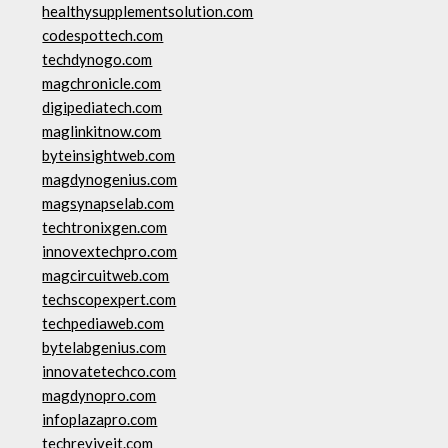
healthysupplementsolution.com
codespottech.com
techdynogo.com
magchronicle.com
digipediatech.com
maglinkitnow.com
byteinsightweb.com
magdynogenius.com
magsynapselab.com
techtronixgen.com
innovextechpro.com
magcircuitweb.com
techscopexpert.com
techpediaweb.com
bytelabgenius.com
innovatetechco.com
magdynopro.com
infoplazapro.com
techreviveit.com