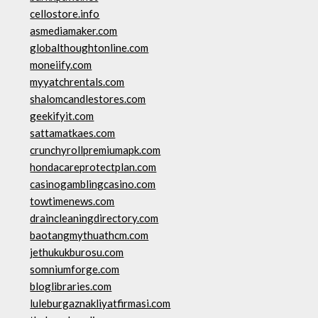
cellostore.info
asmediamaker.com
globalthoughtonline.com
moneiify.com
myyatchrentals.com
shalomcandlestores.com
geekifyit.com
sattamatkaes.com
crunchyrollpremiumapk.com
hondacareprotectplan.com
casinogamblingcasino.com
towtimenews.com
draincleaningdirectory.com
baotangmythuathcm.com
jethukukburosu.com
somniumforge.com
bloglibraries.com
luleburgaznakliyatfirmasi.com