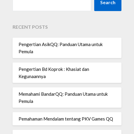
Search
RECENT POSTS
Pengertian AsikQQ: Panduan Utama untuk
Pemula
Pengertian Bd Koprok : Khasiat dan
Kegunaannya
Memahami BandarQQ: Panduan Utama untuk
Pemula
Pemahaman Mendalam tentang PKV Games QQ