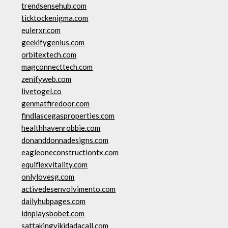
trendsensehub.com
ticktockenigma.com
eulerxr.com
geekifygenius.com
orbitextech.com
magconnecttech.com
zenifyweb.com
livetogel.co
genmatfiredoor.com
findlascegasproperties.com
healthhavenrobbie.com
donanddonnadesigns.com
eagleoneconstructiontx.com
equiflexvitality.com
onlylovesg.com
activedesenvolvimento.com
dailyhubpages.com
idnplaysbobet.com
sattakingvikidadacall.com