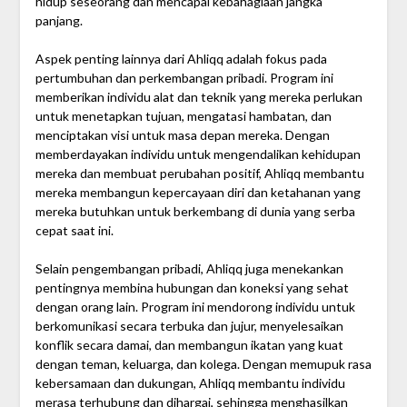
hidup seseorang dan mencapai kebahagiaan jangka
panjang.
Aspek penting lainnya dari Ahliqq adalah fokus pada
pertumbuhan dan perkembangan pribadi. Program ini
memberikan individu alat dan teknik yang mereka perlukan
untuk menetapkan tujuan, mengatasi hambatan, dan
menciptakan visi untuk masa depan mereka. Dengan
memberdayakan individu untuk mengendalikan kehidupan
mereka dan membuat perubahan positif, Ahliqq membantu
mereka membangun kepercayaan diri dan ketahanan yang
mereka butuhkan untuk berkembang di dunia yang serba
cepat saat ini.
Selain pengembangan pribadi, Ahliqq juga menekankan
pentingnya membina hubungan dan koneksi yang sehat
dengan orang lain. Program ini mendorong individu untuk
berkomunikasi secara terbuka dan jujur, menyelesaikan
konflik secara damai, dan membangun ikatan yang kuat
dengan teman, keluarga, dan kolega. Dengan memupuk rasa
kebersamaan dan dukungan, Ahliqq membantu individu
merasa terhubung dan dihargai, sehingga menghasilkan