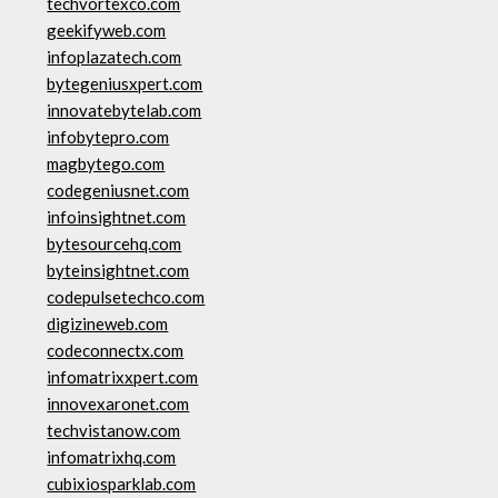
techvortexco.com
geekifyweb.com
infoplazatech.com
bytegeniusxpert.com
innovatebytelab.com
infobytepro.com
magbytego.com
codegeniusnet.com
infoinsightnet.com
bytesourcehq.com
byteinsightnet.com
codepulsetechco.com
digizineweb.com
codeconnectx.com
infomatrixxpert.com
innovexaronet.com
techvistanow.com
infomatrixhq.com
cubixiosparklab.com