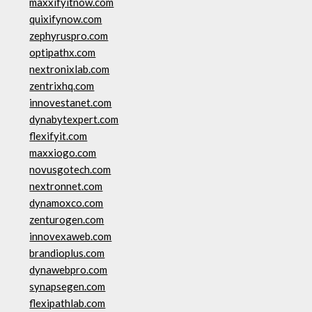
maxxifyitnow.com
quixifynow.com
zephyruspro.com
optipathx.com
nextronixlab.com
zentrixhq.com
innovestanet.com
dynabytexpert.com
flexifyit.com
maxxiogo.com
novusgotech.com
nextronnet.com
dynamoxco.com
zenturogen.com
innovexaweb.com
brandioplus.com
dynawebpro.com
synapsegen.com
flexipathlab.com