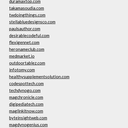
duramaxtop.com
takamasoudia.com
twdoingthings.com
stellabluedesignsco.com
paulsauthor.com
desirablecodeful.com
flexigennet.com
heronameclub.com
medmarket.io
outdoortablez.com
infotomy.com
healthysupplementsolution.com
codespottech.com
techdynogo.com
magchronicle.com
digipediatech.com
maglinkitnow.com
byteinsightweb.com
magdynogenius.com