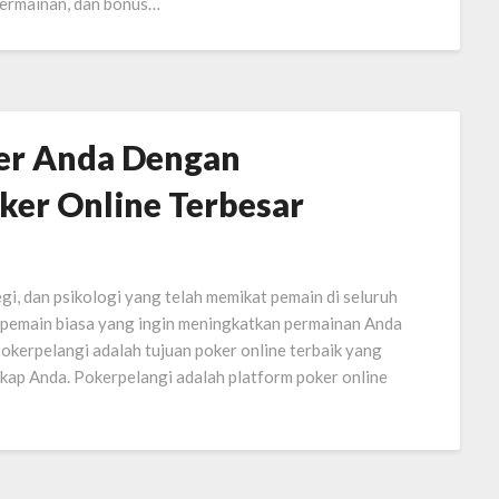
permainan, dan bonus…
ker Anda Dengan
ker Online Terbesar
gi, dan psikologi yang telah memikat pemain di seluruh
 pemain biasa yang ingin meningkatkan permainan Anda
okerpelangi adalah tujuan poker online terbaik yang
ap Anda. Pokerpelangi adalah platform poker online