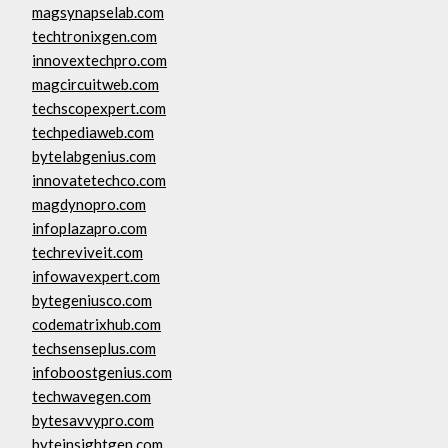
magsynapselab.com
techtronixgen.com
innovextechpro.com
magcircuitweb.com
techscopexpert.com
techpediaweb.com
bytelabgenius.com
innovatetechco.com
magdynopro.com
infoplazapro.com
techreviveit.com
infowavexpert.com
bytegeniusco.com
codematrixhub.com
techsenseplus.com
infoboostgenius.com
techwavegen.com
bytesavvypro.com
byteinsightgen.com