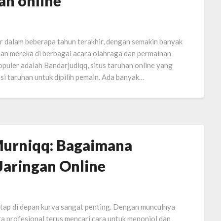
an online
er dalam beberapa tahun terakhir, dengan semakin banyak
han mereka di berbagai acara olahraga dan permainan
populer adalah Bandarjudiqq, situs taruhan online yang
i taruhan untuk dipilih pemain. Ada banyak…
urniqq: Bagaimana
aringan Online
tetap di depan kurva sangat penting. Dengan munculnya
ara profesional terus mencari cara untuk menonjol dan