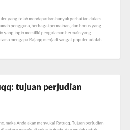
puler yang telah mendapatkan banyak perhatian dalam
ramah pengguna, berbagai permainan, dan bonus yang
main yang ingin memiliki pengalaman bermain yang
utama mengapa Rajaqq menjadi sangat populer adalah
qq: tujuan perjudian
ine, maka Anda akan menyukai Ratuqq. Tujuan perjudian
 di antara pemain di seluruh dunia, dan mudah untuk