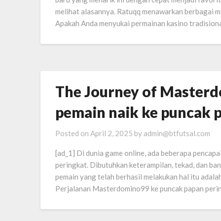
melihat alasannya. Ratuqq menawarkan berbagai m
Apakah Anda menyukai permainan kasino tradisional
The Journey of Masterd
pemain naik ke puncak 
Posted on
April 2, 2025
by
admin@btfutsal.com
[ad_1] Di dunia game online, ada beberapa pencap
peringkat. Dibutuhkan keterampilan, tekad, dan ban
pemain yang telah berhasil melakukan hal itu adal
Perjalanan Masterdomino99 ke puncak papan perin