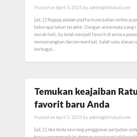
Posted on
April 3, 2025
by
admin@btfutsal.com
[ad_1] Rajaqq adalah platform perjudian online po
beberapa tahun terakhir. Dengan antarmuka yang 
murah hati, itu telah menjadi favorit di antara pe
menyenangkan dan bermanfaat. Salah satu alasan 
berbagai…
Temukan keajaiban Ratu
favorit baru Anda
Posted on
April 3, 2025
by
admin@btfutsal.com
[ad_1] Jika Anda seorang penggemar perjudian onl
baru yang menarik ini dengan cepat menjadi favorit